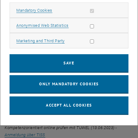
Feedback
einholen und geben in TUWEL (09.05.2023) -
Anmeldung
Allow mandatory cookies
Mandatory Cookies
, opens an external URL in a new window
über TISS
Allow statistic cookies
Anonymised Web Statistics
Im Frühling „flippen“ wir wieder…
…
und Sie können diese Methode aus Teilnehmendensicht erleben.
Allow marketing cookies
Marketing and Third Party
Neben Gestaltungstipps und Anregungen zur Umsetzung mit
TUWEL gibt dieser
Workshop
Raum zum kollegialen Austausch.
Flip your classroom
mit TUWEL &
LectureTube
- Anregungen und
SAVE
, opens an extern
Gestaltungstipps (24.05.2023)
-
Anmeldung über TISS
Gelernt wird, was geprüft wird.
ONLY MANDATORY COOKIES
Was und wie geprüft wird, hat daher großen Einfluss auf den
Kompetenzerwerb. Um mehr als nur reine Wissensvermittlung zu
erreichen, ist auch an den Schrauben des Prüfungsformats zu
ACCEPT ALL COOKIES
drehen. Welche Möglichkeiten es dazu in TUWEL gibt, erfahren Sie
im Rahmen dieses
Workshops
.
Kompetenzorientiert online prüfen mit TUWEL (13.06.2023) -
, opens an external URL in a new window
Anmeldung über TISS