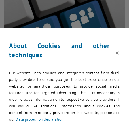
About Cookies and other
×
techniques
Our website uses cookies and integrates content from third-
Enlarg
party providers to ensure you get the best experience on our
© kebox_stock adobe com I Grafik: TU Wien
website, for analytical purposes, to provide social media
features, and for targeted advertising. This it is necessary in
order to pass information on to respective service providers. If
Gutes
Feedback
– eine Herausforderung?
you would like additional information about cookies and
Gemeinsam gehen wir den Fragen nach: Was macht gutes
content from third-party providers on this website, please see
Feedback
aus lernpsychologischer Sicht aus? Welche
our
Data protection declaration
.
Möglichkeiten gibt es in TUWEL – auch bei großen Gruppen – um
praktikabel und effizient
Feedback
zu geben?