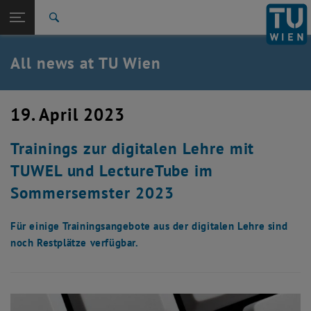
Studies
Open page navigation
DE
TU Login
Research
Search
International
Quicklinks
All news at TU Wien
Toggle quicklinks menu
Career
Top menu level
all news
19. April 2023
Back to:
TU Wien Homepage
Back: list subpages of parent page TU Wien Homepage
Trainings zur digitalen Lehre mit
Overview
TUWEL und LectureTube im
Sommersemster 2023
Für einige Trainingsangebote aus der digitalen Lehre sind
noch Restplätze verfügbar.