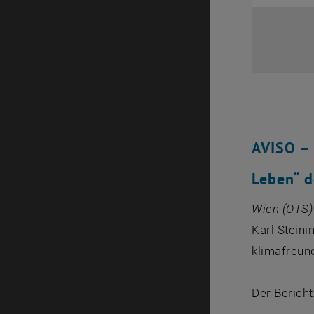
AVISO – 
Leben“ d
Wien (OTS)
Karl Steini
klimafreun
Der Bericht