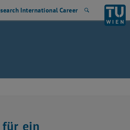
search
International
Career
Search
 für ein