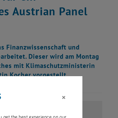
es Austrian Panel
hs Finanzwissenschaft und
earbeitet. Dieser wird am Montag
ches mit Klimaschutzministerin
in Kocher vorgestellt.
s
×
u get the best experience on our