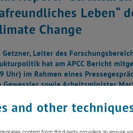
afreundliches Leben“ d
limate Change
 Getzner, Leiter des Forschungsbereic
rukturpolitik hat am APCC Bericht mitg
 9 Uhr) im Rahmen eines Pressegesprä
 Gewessler sowie Arbeitsminister Mart
s and other technique
tegrates content from third-party providers to ensure yo