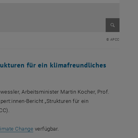
Enlarge im
© APCC
ukturen für ein klimafreundliches
essler, Arbeitsminister Martin Kocher, Prof.
ert:innen-Bericht „Strukturen für ein
CC).
, opens an external URL in a new window
Climate Change
verfügbar.