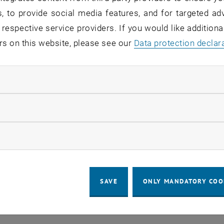
, to provide social media features, and for targeted adv
 respective service providers. If you would like addition
rs on this website, please see our
Data protection declar
ndatory cookies
llow statistic cookies
ow marketing cookies
SAVE
ONLY MANDATORY COO