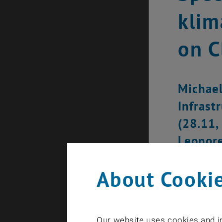
klim
on C
Michael
Infrast
(28.11,
Leonore
About Cookie
Our website uses cookies and in