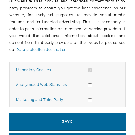
Our website uses cookies and integrates content from third-
party providers to ensure you get the best experience on our
website, for analytical purposes, to provide social media
features, and for targeted advertising. This it is necessary in
order to pass information on to respective service providers. If
you would like additional information about cookies and
content from third-party providers on this website, please see
our
Data protection declaration
.
Enlarg
© UNInteressant
Allow mandatory cookies
Mandatory Cookies
Betrifft: Zukunftsideen
Die besten Ideen für unsere Zukunft der österreichischen Unis
Allow statistic cookies
Anonymised Web Statistics
präsentiert www.uninteressant.at.
Die besten Ideen für unsere Zukunft der österreichischen Unis präsent
Allow marketing cookies
Marketing and Third Party
Interessante Forschung und Lösungsansätze für eine gute Zukunft
ist ein wichtiges Thema an den österreichischen Unis.
SAVE
, opens an external URL in a new window
UNInteressant
zeigt aktuelle Entwicklungen und Erkenntnisse. Die
Artikel befassen sich unter anderem mit der sparsamen