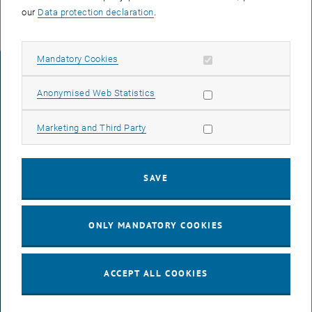
our
Data protection declaration
.
Allow mandatory cookies
Mandatory Cookies
LEGAL
Allow statistic cookies
Anonymised Web Statistics
NOTICE
Allow marketing cookies
Marketing and Third Party
SAVE
ACCESSIBILITY
ONLY MANDATORY COOKIES
DECLARATION
ACCEPT ALL COOKIES