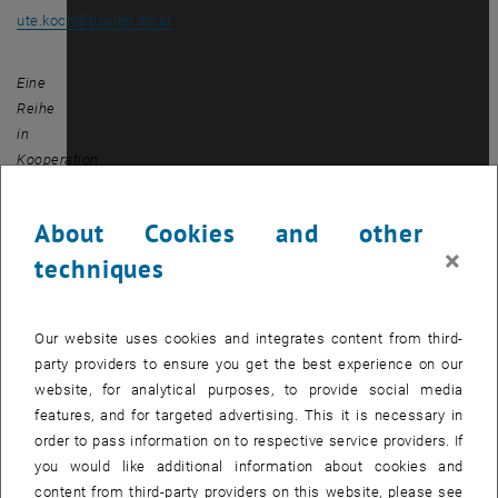
ute.koch
@
tuwien.ac.at
Eine
Reihe
in
Kooperation
mit
dem
About Cookies and other
Vizerektorat
×
techniques
Personal
und
Gender
sowie
Our website uses cookies and integrates content from third-
dem
party providers to ensure you get the best experience on our
TUW-
website, for analytical purposes, to provide social media
Team
Arbeitssicherheit
features, and for targeted advertising. This it is necessary in
und
order to pass information on to respective service providers. If
Arbeitsmedizin.
you would like additional information about cookies and
content from third-party providers on this website, please see