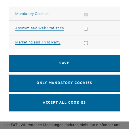
Probebehälter wird eine stehende Ultraschall-Welle erzeugt. „Eine
stehende Welle zeichnet sich dadurch aus, dass die Schwingung an
Allow mandatory cookies
Mandatory Cookies
manchen Punkten sehr stark ist und es dafür an den Knotenpunkten
der Welle überhaupt keine Schwingung gibt“, sagt Dr. Stefan Radel.
Allow statistic cookies
Anonymised Web Statistics
An den Schwingungsknoten sammeln sich die Partikel an – nur dort
können sie sich halten. Von den Orten, an denen die Schallwelle
Allow marketing cookies
Marketing and Third Party
stärker ist, werden sie weggestoßen.
Auf diese Weise kann man somit das Mikroplastik an bestimmten
Punkten ohne Filter konzentrieren. Die Analyse der chemischen
SAVE
Zusammensetzung kann dann wie bisher üblich mit Hilfe der
Raman-Spektroskopie erfolgen. Dabei nutzt man die Tatsache, dass
Moleküle die Wellenlänge von Laserlicht auf charakteristische
ONLY MANDATORY COOKIES
Weise verändern.
Lösungen für die Industrie 4.0
ACCEPT ALL COOKIES
„Mit unseren Ultraschalltechnologien können wir viele
unterschiedliche Messverfahren deutlich vereinfachen. Die
Nachfrage in der Industrie ist groß“, sagt Mag. Georg Heinz von
usePAT. „Wir machen Messungen dadurch nicht nur einfacher und