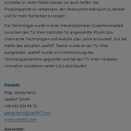
schneller, in vielen Fällen können wir auch helfen, die
Produktqualität zu verbessern, den Ressourcenverbrauch zu senken
und für mehr Sicherheit zu sorgen.“
Die Technologie wurde in einer interdisziplinären Zusammenarbeit
zwischen den TU Wien Instituten für angewandte Physik bzw.
chemische Technologien und Analytik über Jahre entwickelt. Gut die
Hälfte des aktuellen usePAT Teams wurde an der TU Wien
ausgebildet. usePAT wurde mit Unterstützung des
Technologietransfers gegründet und hat den TU Wien Inkubator
innovation incubation center (i2c) durchlaufen.
Kontakt
Mag. Georg Heinz
usePAT GmbH
+43 660 834 56 74
georg.heinz
@
usePAT.com
, opens an external URL in a new window
www.usePAT.com
Aussender: