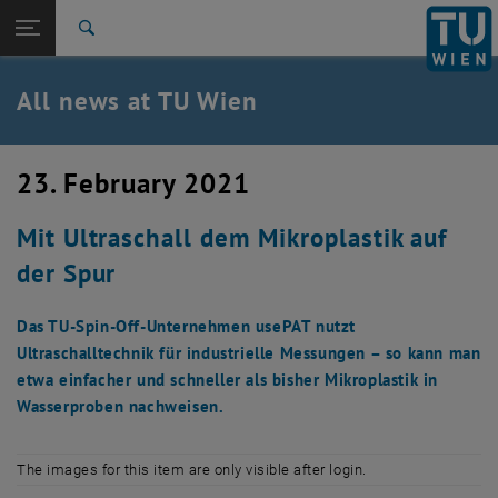
Studies
Open page navigation
DE
TU Login
Research
Search
International
Quicklinks
All news at TU Wien
Toggle quicklinks menu
Career
Top menu level
all news
23. February 2021
Back to:
TU Wien Homepage
Back: list subpages of parent page TU Wien Homepage
Mit Ultraschall dem Mikroplastik auf
Overview
der Spur
Das TU-Spin-Off-Unternehmen usePAT nutzt
Ultraschalltechnik für industrielle Messungen – so kann man
etwa einfacher und schneller als bisher Mikroplastik in
Wasserproben nachweisen.
The images for this item are only visible after login.