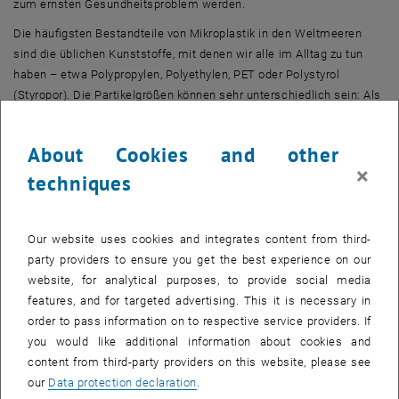
zum ernsten Gesundheitsproblem werden.
Die häufigsten Bestandteile von Mikroplastik in den Weltmeeren
sind die üblichen Kunststoffe, mit denen wir alle im Alltag zu tun
haben – etwa Polypropylen, Polyethylen, PET oder Polystyrol
(Styropor). Die Partikelgrößen können sehr unterschiedlich sein: Als
„Mikroplastik“ gilt alles unterhalb einer Größe von fünf Millimetern,
aber auch Partikel im Mikrometerbereich lassen sich im
About Cookies and other
Meerwasser finden.
×
techniques
„Die übliche Methode, Mikroplastik nachzuweisen, war bisher filtern
und scannen“, sagt Dr. Christoph Gasser von der Firma usePAT.
„Man filtert eine große Wassermenge und analysiert das
Our website uses cookies and integrates content from third-
konzentrierte Partikel-Substrat dann mit Hilfe von Raman-
party providers to ensure you get the best experience on our
Spektroskopie. Doch dieses Verfahren ist langsam und aufwändig,
website, for analytical purposes, to provide social media
und man konnte zeigen, dass die Ergebnisse manchmal durch die
features, and for targeted advertising. This it is necessary in
verwendeten Filter verfälscht werden.“
order to pass information on to respective service providers. If
you would like additional information about cookies and
Stehende Schallwellen
content from third-party providers on this website, please see
Die Lösung des TU-
Spin-Offs usePAT
kommt hingegen ganz ohne
our
Data protection declaration
.
Filter aus – stattdessen kommt Schall zum Einsatz: Im