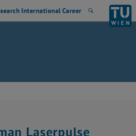
search
International
Career
Search
 man Laserpulse