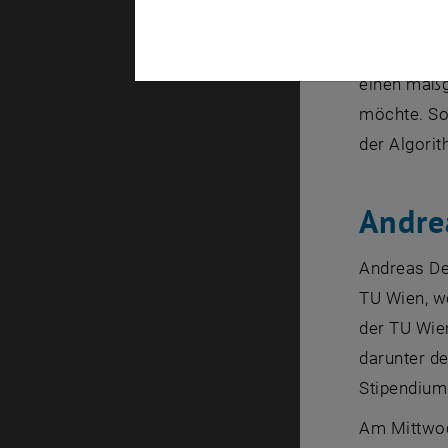
Olek am Ins
gemessene 
einen maßg
möchte. Sol
der Algorit
Andre
Andreas De
TU Wien, wo
der TU Wie
darunter de
Stipendium
Am Mittwoc