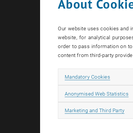
About Cookie
möchte, das
„
Chirped Pu
Laserpuls z
Our website uses cookies and in
aufgeteilt,
website, for analytical purposes
durch einen
order to pass information on to
kurzer Puls
content from third-party provide
Ausge
Allow ma
Mandatory Cookies
Bei näherer
Ausmaß ver
A
Anonymised Web Statistics
das Laserl
All
ob vorher b
Marketing and Third Party
Der Verstä
her. Um da