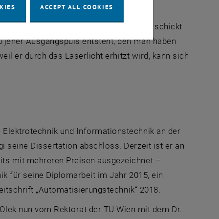
KIES
ACCEPT ALL COOKIES
elt. Sein Algorithmus reagiert auf die
en Eingangspuls entsprechend an. Man schickt
u jener Ausgangspuls entsteht, den man haben
eil er durch das Laserlicht erhitzt wird, kann sich
Elektrotechnik und Informationstechnik an der
 seine Dissertation abschloss. Derzeit ist er an
its mit mehreren Preisen ausgezeichnet –
ik für seine Diplomarbeit im Jahr 2015, ein
eitschrift „Automatisierungstechnik“ 2018.
lek nun vom Rektorat der TU Wien mit dem Dr.