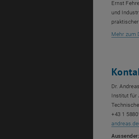
Ernst Fehre
und Industr
praktische
Mehr zum D
Konta
Dr. Andrea
Institut fü
Technische
+43 1 5880
andreas.d
Aussender