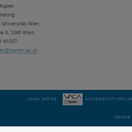
 Aigner
keting
 Universität Wien
e 3, 1040 Wien
1 41027
er
@
tuwien.ac.at
LEGAL NOTICE
ACCESSIBILITY DECLA
COOKIE