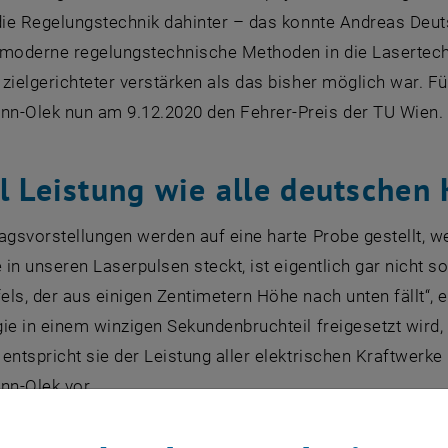
die Regelungstechnik dahinter – das konnte Andreas Deut
oderne regelungstechnische Methoden in die Lasertechno
zielgerichteter verstärken als das bisher möglich war. F
n-Olek nun am 9.12.2020 den Fehrer-Preis der TU Wien.
el Leistung wie alle deutschen
agsvorstellungen werden auf eine harte Probe gestellt, w
e in unseren Laserpulsen steckt, ist eigentlich gar nicht s
els, der aus einigen Zentimetern Höhe nach unten fällt“,
ie in einem winzigen Sekundenbruchteil freigesetzt wird, i
 entspricht sie der Leistung aller elektrischen Kraftw
n-Olek vor.
acht Probleme: Das Material des Lasers hält die hohe En