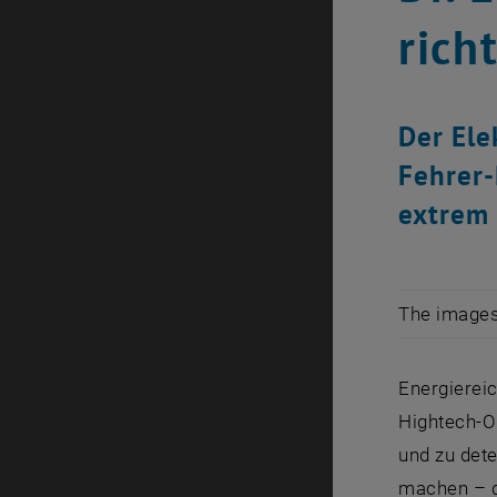
rich
Der Ele
Fehrer-
extrem 
The images 
Energierei
Hightech-O
und zu dete
machen – d