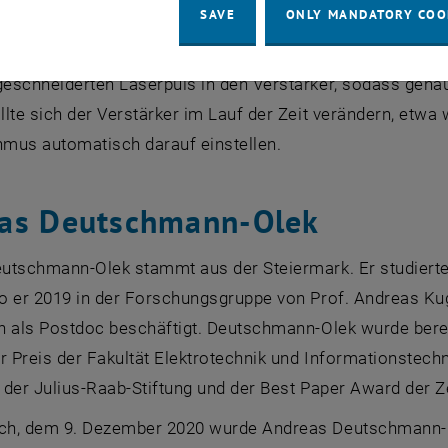
SAVE
ONLY MANDATORY COO
titut für Automatisierungs- und Regelungstechnik entwick
Form des erzeugten Pulses und passt den darauffolgend
eschneiderten Laserpuls in den Verstärker, sodass gena
lte sich der Verstärker im Lauf der Zeit verändern, etwa w
hmus automatisch darauf einstellen.
as Deutschmann-Olek
utschmann-Olek stammt aus der Steiermark. Er studierte 
 er 2019 in der Forschungsgruppe von Prof. Andreas Kugi
n als Postdoc beschäftigt. Deutschmann-Olek wurde bere
r Preis der Fakultät Elektrotechnik und Informationstechn
 der Julius-Raab-Stiftung und der
Best Paper Award
der Z
h, dem 9. Dezember 2020 wurde Andreas Deutschmann-O