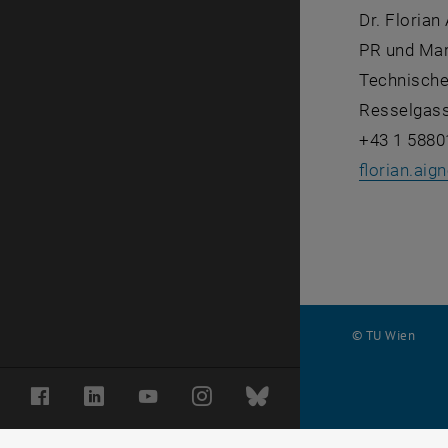
Dr. Florian
PR und Mar
Technische
Resselgass
+43 1 5880
florian.aign
© TU Wien
#
Facebook
LinkedIn
YouTube
Instagram
Bluesky
116210