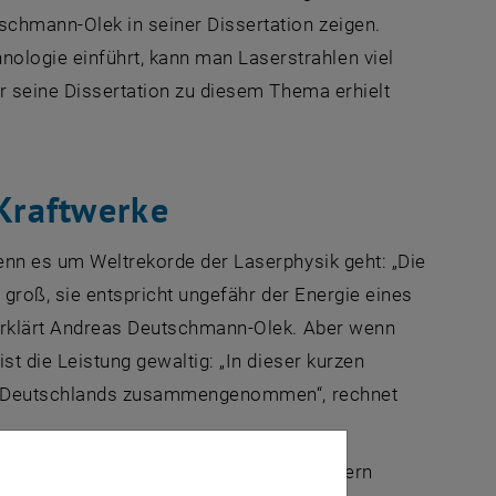
schmann-Olek in seiner Dissertation zeigen.
logie einführt, kann man Laserstrahlen viel
ür seine Dissertation zu diesem Thema erhielt
 Kraftwerke
enn es um Weltrekorde der Laserphysik geht: „Die
o groß, sie entspricht ungefähr der Energie eines
 erklärt Andreas Deutschmann-Olek. Aber wenn
st die Leistung gewaltig: „In dieser kurzen
erke Deutschlands zusammengenommen“, rechnet
ergiedichte nicht aus. Wenn man verhindern