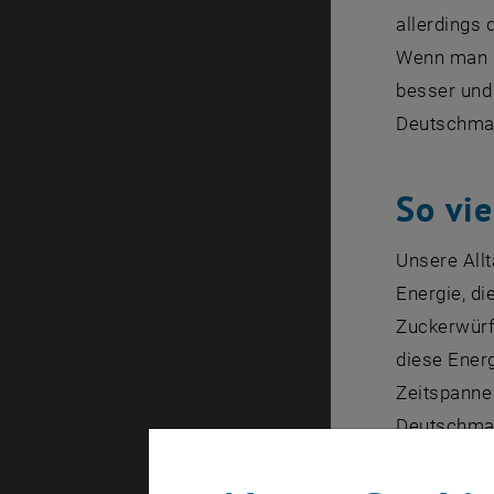
allerdings 
Wenn man m
besser und 
Deutschman
So vi
Unsere Allt
Energie, di
Zuckerwürf
diese Energ
Zeitspanne
Deutschman
Das verurs