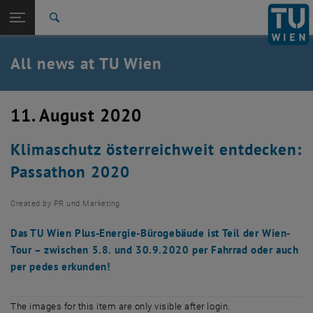
Studies
Open page navigation
DE
TU Login
Research
Search
International
Quicklinks
All news at TU Wien
Toggle quicklinks menu
Career
Top menu level
all news
11. August 2020
Back to:
TU Wien Homepage
Back: list subpages of parent page TU Wien Homepage
Klimaschutz österreichweit entdecken:
Overview
Passathon 2020
Created by
PR und Marketing
Das TU Wien Plus-Energie-Bürogebäude ist Teil der Wien-
Tour – zwischen 5.8. und 30.9.2020 per Fahrrad oder auch
per pedes erkunden!
The images for this item are only visible after login.