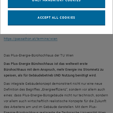
ONLY MANDATORY COOKIES
Nullenergiehotel genau richtig.
Diese Tor beinhaltet 35 passathon-„Leuchttürme“ und 34 km
Radstrecke, selbstverständlich kann man einzelne Objekte auch zu
ACCEPT ALL COOKIES
Fuß erkunden.
Infos und Objekt-Fotos zur Wien-Zentrum-Tour
, opens an external URL in a new w
https://passathon.at/termine/wien
Das Plus-Energie-Bürohochhaus der TU Wien
Das Plus-Energie Bürohochhaus ist das weltweit erste
Bürohochhaus mit dem Anspruch, mehr Energie ins Stromnetz zu
speisen, als für Gebäudebetrieb UND Nutzung benötigt wird.
Das integrale Gebäudekonzept demonstriert nicht nur eine neue
Definition des Begriffes „Energieeffizienz“, sondern vor allem auch
eines: dass Plus-Energie-Bürogebäude nicht nur technisch, sondern
vor allem auch wirtschaftlich realistische Konzepte für die Zukunft
des Arbeitens am und im Gebäude darstellen. Mit dem Plus-
Energie-Bürohochhaus realisierte die Technische Universität Wien