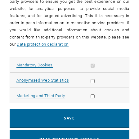
party providers to ensure you get the best experience on our
360° Zeitraffervideos von Filmspektakel aus 10 Routen auf den
website, for analytical purposes, to provide social media
Social-Media Kanälen:
features, and for targeted advertising. This it is necessary in
twitter.com/PassathonAT
order to pass information on to respective service providers. If
facebook.com/passathon
you would like additional information about cookies and
instagram.com/passathon.at
content from third-party providers on this website, please see
our
Data protection declaration
.
YouTube
TUW Station der Route „Wien – Zentrum“
Auf dieser passathon-Tour wird sowohl am weltweit ersten
Allow mandatory cookies
Mandatory Cookies
Passivhaus-Hochhaus, dem Plus-Energie-Bürohochhaus der TU
Wien am Getreidemarkt, wie auch an den weltweit ersten
Allow statistic cookies
Anonymised Web Statistics
Sanierungen zu Plusenergie-Hochhäusern vorbeigeradelt. Ebenso
befinden sich herausragende Gründerzeithaussanierungen und mit
Allow marketing cookies
Marketing and Third Party
Eurogate das weltweit erste Passivhaus-Stadtquartier, weiteres eine
Klimaschutz-Mustersanierung eines Geschäftslokals beim
Stephansplatz auf der Route. Neben vielen sozialen
SAVE
Geschoßwohnbauten stechen die OeAD-Studentenheime und ein
Wohnhaus für Obdachlose durch ihre Vorbildwirkung hervor. Und für
Übernachtungen in Wien ist man im weltweit ersten