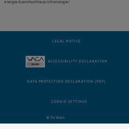
energie-buerohochhaus/chronologie/
LEGAL NOTICE
ACCESSIBILITY DECLARATION
DATA PROTECTION DECLARATION (PDF)
COOKIE SETTINGS
Facebook
LinkedIn
YouTube
Instagram
Bluesky
© TU Wien
# 116210