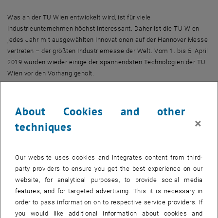
Was an der TU Wien entwickelt wird, ist für viele
Industrieunternehmen höchst interessant. Daher ist die TU Wien
jedes Jahr mit ausgewählten Innovationen auf der Hannover Messe
vertreten – der größten Industriemesse der Welt. Vom 1. bis 5. April
2019 wurden wieder einige der spannendsten Technologien der TU
Wien vor den Vorhang geholt.
Finite-Elemente-Software, Zweibett-Wirbelschicht-
Dampfvergasung, Epoxidharzsystem u.v.m.
About Cookies and other
×
Die in Hannover präsentierten TU-Innovationen sorgten für viel
techniques
Resonanz – etwa die mächtige Finite-Elemente-Software "NGSolve",
die präzise Simulationen für komplizierte multiphysikalische
Phänomene sowie für Multiskalen-Probleme ermöglicht, oder die
Our website uses cookies and integrates content from third-
flexible Erzeugung von grünen Treibstoffen aus diversen biogenen
party providers to ensure you get the best experience on our
Abfallstoffen mittels Zweibett-Wirbelschicht-Dampfvergasung, oder
website, for analytical purposes, to provide social media
auch ein neues Epoxidharzsystem, das nach Start mittels eines
features, and for targeted advertising. This it is necessary in
Lichtimpulses selbständig aushärtet und sehr lange lagerfähig ist.
order to pass information on to respective service providers. If
you would like additional information about cookies and
Über die Fülle und Intensität des Interesses freute sich auch Prof.