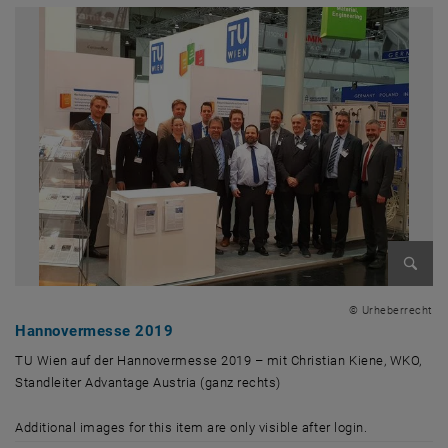
Enlarg
© Urheberrecht
Hannovermesse 2019
TU Wien auf der Hannovermesse 2019 – mit Christian Kiene, WKO,
Standleiter Advantage Austria (ganz rechts)
TU Wien auf der Hannovermesse 2019 – mit Christian Kiene, WKO, Stand
Additional images for this item are only visible after login.