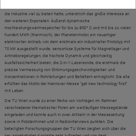
Dass die TU Wien bei der weltweit wichtigsten Innovationsschau für
die Industrie viel zu bieten hatte, unterstrich das große Interesse an
den weiteren Exponaten: Äußerst dynamische
Hochleistungswärmespeicher für bis zu 850° C und mit bis zu vielen
hundert MWh (thermisch); der Planetenmotor, ein neuartiger
elektrischer Antrieb, von dem erstmals ein industrieller Prototyp mit
70 kW ausgestellt wurde; sensorlose Systeme für Magnetlager und
Antriebsregelungen, die höchste Dynamik und gleichzeitig
Ausfallssicherheit bieten; die 2-in-1-Lasersonde, die erstmals die
präzise Vermessung von Strömungsgeschwindigkeiten und
Konzentrationen in Rohrleitungen und Behältern ermöglicht. Sie alle
erfüllten das Motto der Hannover Messe "get new technology first"
mit Leben.
Die TU Wien wurde zu einer Reihe von Vorträgen im Rahmen
verschiedener thematischer Foren am weitläufigen Messegelände
eingeladen und konnte auch in zwei Artikeln in der Messezeitung
sowie in Fototerminen und in Radiointerviews punkten. Die
beteiligten Forschungsgruppen der TU Wien zeigten sich über die
neu angebahnten Kontakte sehr zufrieden und von dem