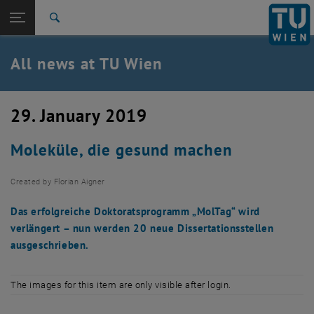
Studies
Open page navigation
DE
TU Login
Research
Search
International
Quicklinks
All news at TU Wien
Toggle quicklinks menu
Career
Top menu level
all news
29. January 2019
Back to:
TU Wien Homepage
Back: list subpages of parent page TU Wien Homepage
Moleküle, die gesund machen
Overview
Created by
Florian Aigner
Das erfolgreiche Doktoratsprogramm „MolTag“ wird
verlängert – nun werden 20 neue Dissertationsstellen
ausgeschrieben.
The images for this item are only visible after login.