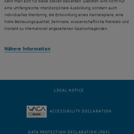
kann man sich für diese Stellen bewerben. Geboten wird nicht nur
eine umfangreiche interdisziplinäre Ausbildung, sondern auch
individuelles Mentoring, die Entwicklung eines Karriereplans, eine
hohe Betreuungsqualität, Seminare, wissenschaftliche Retreats und
Kontakt zu international angesehenen Gastvortragenden.
, opens an external URL in a new w
Nähere Information
LEGAL NOTICE
ACCESSIBILITY DECLARATION
DATA PROTECTION DECLARATION (PDF)