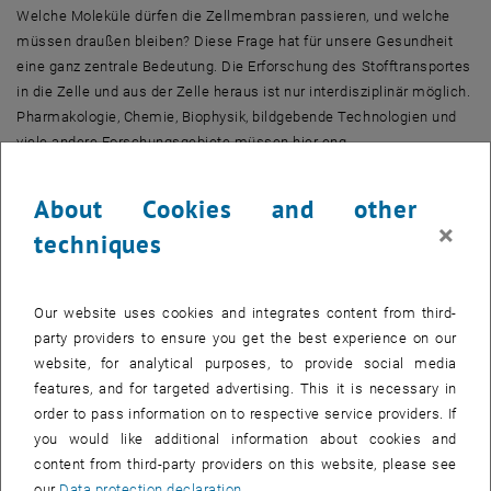
Welche Moleküle dürfen die Zellmembran passieren, und welche
müssen draußen bleiben? Diese Frage hat für unsere Gesundheit
eine ganz zentrale Bedeutung. Die Erforschung des Stofftransportes
in die Zelle und aus der Zelle heraus ist nur interdisziplinär möglich.
Pharmakologie, Chemie, Biophysik, bildgebende Technologien und
viele andere Forschungsgebiete müssen hier eng
zusammenarbeiten.
About Cookies and other
Daher wurde im Jahr 2011 das Doktoratskolleg „MolTag“ (Molecular
×
Drug Targets) ins Leben gerufen – von der TU Wien, der
techniques
Medizinischen Universität Wien und der Universität Wien. Später
stieß auch noch das IST Austria in Gugging dazu. Seither bildet ein
Team Principal Investigators aus allen vier beteiligten Universitäten
Our website uses cookies and integrates content from third-
die Doktoratsstudierenden interdisziplinär aus. Aufgrund des großen
party providers to ensure you get the best experience on our
Erfolges wurde das Doktoratskolleg nun vom FWF bis 2023
website, for analytical purposes, to provide social media
verlängert. Somit konnten nun neue Dissertationsstellen
features, and for targeted advertising. This it is necessary in
ausgeschrieben werden, die Bewerbungsfrist läuft bis 4. März 2019.
order to pass information on to respective service providers. If
you would like additional information about cookies and
Wegen Erfolgs verlängert
content from third-party providers on this website, please see
Jede unserer Zellen hat in ihrer Membran Kanäle und
our
Data protection declaration
.