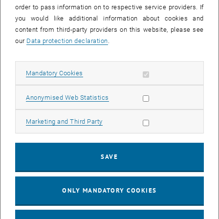
zugänglich sind, wird weiterführende Diskussionen und
order to pass information on to respective service providers. If
Kooperationen ermöglichen. Das Interdisciplinary Centre for Urban
you would like additional information about cookies and
Culture and Public Space (http://skuor.tuwien.ac.at) an der Fakultät
content from third-party providers on this website, please see
für Architektur und Raumplanung der TU Wien nimmt als innovativer
our
Data protection declaration
.
akademischer Partner an diesem EU Erasmus Projekt teil (Leitung
Prof. Dr. Sabine Knierbein). Derzeit findet ein Intensivworkshop zum
Forschungsprojekt in Porto (Portugal) statt, in dem Studierende und
Allow mandatory cookies
Mandatory Cookies
Lehrende aus Wien, London, Nikosia, Rom und Porto intensiv an der
Integration der unterschiedlichen vertretenen Forschungsansätze
Allow statistic cookies
Anonymised Web Statistics
zur Analyse der urbanen Form arbeiten und innovative neue Ansätze
gemeinsam entwickeln (Leitung TU Wien-Team Porto: MSc Tihomir
Allow marketing cookies
Marketing and Third Party
Viderman). Erkenntnisse aus dem derzeit stattfindenden Workshop
in Porto sollen im Juni 2019 in Nikosia und im November 2019 in
Wien bei weiteren wissenschaftlichen Veranstaltungen vertieft und
SAVE
angewandt werden. Bis dahin wird auch die digitale Plattform mit
diversen Lehrmaterialien zur Verfügung stehen und zur Anwendung
kommen.
ONLY MANDATORY COOKIES
Das Projekt
Das EU Erasmus-Projekt „Emerging Perspectives on Urban