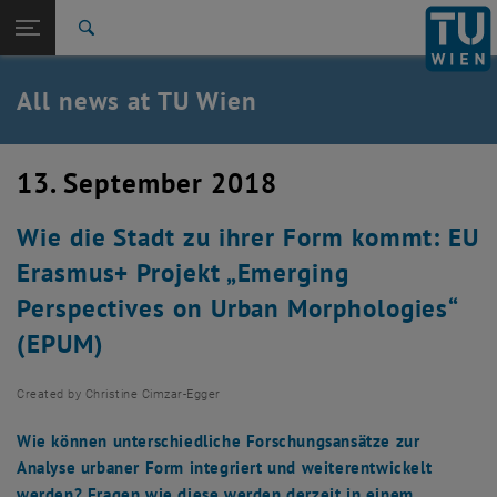
Studies
Open page navigation
DE
TU Login
Research
Search
International
Quicklinks
All news at TU Wien
Toggle quicklinks menu
Career
Top menu level
all news
13. September 2018
Back to:
TU Wien Homepage
Back: list subpages of parent page TU Wien Homepage
Wie die Stadt zu ihrer Form kommt: EU
Overview
Erasmus+ Projekt „Emerging
Perspectives on Urban Morphologies“
(EPUM)
Created by
Christine Cimzar-Egger
Wie können unterschiedliche Forschungsansätze zur
Analyse urbaner Form integriert und weiterentwickelt
werden? Fragen wie diese werden derzeit in einem