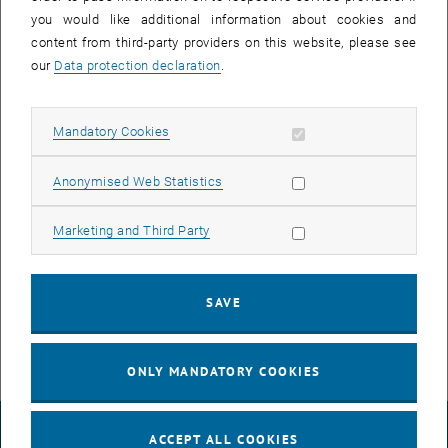
errichtet werden.
you would like additional information about cookies and
content from third-party providers on this website, please see
The images for this item are only visible after login.
our
Data protection declaration
.
Im Dezember 2017 wurde dazu das Objekt O219 seitens der TU
Allow mandatory cookies
Mandatory Cookies
Wien vollständig geräumt und der innere Abbruch begonnen.
Allow statistic cookies
Anonymised Web Statistics
Diese Woche wurde mit der Demontage der Fassadenelemente des
„Plattenbaues“ und dem Abriss der Gebäudekonstruktion gestartet.
Allow marketing cookies
Marketing and Third Party
TIPP: <link http: service.tuwien.ac.at baucam _blank>Webcam >
Baustelle Arsenal 2
SAVE
ONLY MANDATORY COOKIES
LEGAL NOTICE
ACCEPT ALL COOKIES