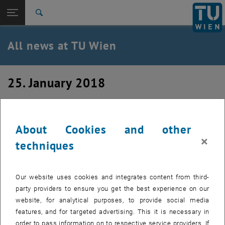
Studies
Open page navigation
DE
TU Login
Research
Search
International
Quicklinks
All news at TU Wien
Toggle quicklinks menu
Career
Top menu level
all news
25. January 2018
Back to:
TU Wien Homepage
Back: list subpages of parent page TU Wien Homepage
TU_Science Center – Abbruch Objekt
Overview
219
About Cookies and other
×
techniques
Created by
Martin Atzwanger
Im Zuge des Auf- und Ausbaues ihres Laborstandortes
Our website uses cookies and integrates content from third-
Science Center, kann die TU Wien zukünftig eine weitere
party providers to ensure you get the best experience on our
Fläche nutzen. Begleitend zur Laborkonzentration
website, for analytical purposes, to provide social media
(ehemaliges Fernheizwerk O222) soll gegenüber eine neue
features, and for targeted advertising. This it is necessary in
Versuchshalle für die Fakultät für Bauingenieurwesen
order to pass information on to respective service providers. If