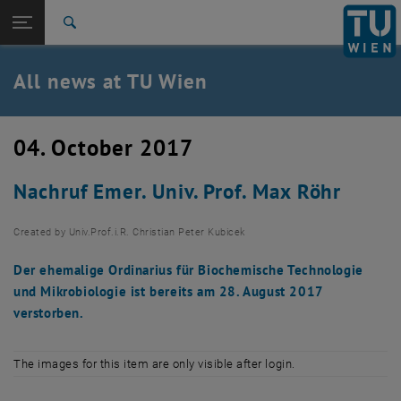
Studies
Open page navigation
DE
TU Login
Research
Search
International
Quicklinks
All news at TU Wien
Toggle quicklinks menu
Career
Top menu level
all news
04. October 2017
Back to:
TU Wien Homepage
Back: list subpages of parent page TU Wien Homepage
Nachruf Emer. Univ. Prof. Max Röhr
Overview
Created by
Univ.Prof.i.R. Christian Peter Kubicek
Der ehemalige Ordinarius für Biochemische Technologie
und Mikrobiologie ist bereits am 28. August 2017
verstorben.
The images for this item are only visible after login.