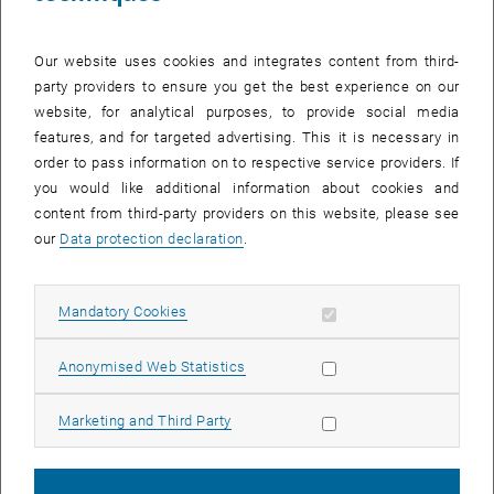
Seine ausgezeichneten Vorlesungen und seine stetige Verfügbarkeit
für Studierende brachten ihm rasch eine wachsende Zahl an
Our website uses cookies and integrates content from third-
Diplomand_innen und Dissertant_innen ein. Mit diesen führte er in
party providers to ensure you get the best experience on our
Zusammenarbeit mit der damaligen Firma Kundl (heute Sandoz
website, for analytical purposes, to provide social media
GmbH) seine Arbeiten zur Penicillin-Biosynthese durch und
features, and for targeted advertising. This it is necessary in
etablierte darüber hinaus neue Forschungsgebiete wie die
order to pass information on to respective service providers. If
Biochemie der Backhefeerzeugung sowie verschiedene
you would like additional information about cookies and
enzymologische Themen.
content from third-party providers on this website, please see
our
Data protection declaration
.
1974 begann Max Röhr dann mit seinen bahnbrechenden Arbeiten
zur Herstellung von Zitronensäure, welche er zusammen mit
seinem damaligen Mitarbeiter und späterem Nachfolger, Christian P.
Allow mandatory cookies
Mandatory Cookies
Kubicek durchführte. Diese brachten ihm eine weltweit führende
Position auf diesem Gebiet ein. Von Ende der siebziger bis Ende der
Allow statistic cookies
Anonymised Web Statistics
achtziger Jahre habilitierten sich mehrere seiner Mitarbeiter auf
Teilgebieten des Lehrstuhls, von denen einige dann später auch
Professuren in Wien erlangten. Zu den wichtigen Reformen die Max
Allow marketing cookies
Marketing and Third Party
Röhr einbrachte, zählt auch die im Jahre 1987 in Kraft getretene
Gründung von fünf Abteilungen am Institut. Dadurch wurde die
weitere Intensivierung der Forschung auf den Gebieten Biochemie,