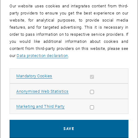
Our website uses cookies and integrates content from third-
party providers to ensure you get the best experience on our
Mit den Vienna Research Groups for Young Investigators wollen die
website, for analytical purposes, to provide social media
Stadt Wien und der WWTF einen besonderen Akzent in der
features, and for targeted advertising. This it is necessary in
Nachwuchsförderung in für Wien wichtigen Feldern setzen. Mit
order to pass information on to respective service providers. If
diesem Instrument sollen vielversprechende junge Forscher_innen
you would like additional information about cookies and
nach Wien geholt und nach Möglichkeit längerfristig an den Standort
content from third-party providers on this website, please see
gebunden werden.
our
Data protection declaration
.
Die Ausschreibung richtet sich an Wiener Universitäten und
Forschungseinrichtungen, die exzellente junge Forscher_innen von
Allow mandatory cookies
Mandatory Cookies
außen nach Wien holen wollen, um hier ihre erste Gruppe zu starten.
Wir weisen darauf hin, dass der WWTF antragstellende Institutionen
Allow statistic cookies
Anonymised Web Statistics
ersucht, ihre Strategien zur Vermeidung von Gender Biases in ihren
Auswahlprozessen in den Antrag einfließen zu lassen.
Allow marketing cookies
Marketing and Third Party
Der WWTF vergibt bis zu zwei Positionen mit einem Budget von bis
zu 1.6 Mio. € je Gruppe. Deadline für die Vollanträge ist der 13. Juli
2017, 14 Uhr. Mit einer Entscheidung ist im Dezember 2017 zu
SAVE
rechnen. Die Hearings der Kandidat_innen in Wien finden am 30.