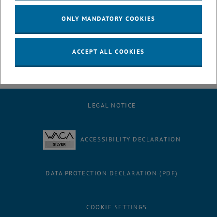
November oder 1. Dezember 2017 statt.
ONLY MANDATORY COOKIES
<link https: www.wwtf.at programmes vienna_research_groups
_blank>Nähere Informationen
ACCEPT ALL COOKIES
LEGAL NOTICE
ACCESSIBILITY DECLARATION
DATA PROTECTION DECLARATION (PDF)
COOKIE SETTINGS