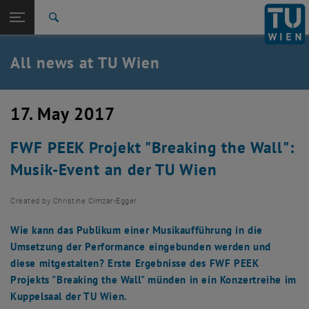
Studies
Open page navigation
DE
TU Login
Research
Search
International
Quicklinks
All news at TU Wien
Toggle quicklinks menu
Career
Top menu level
all news
17. May 2017
Back to:
TU Wien Homepage
Back: list subpages of parent page TU Wien Homepage
FWF PEEK Projekt "Breaking the Wall":
Overview
Musik-Event an der TU Wien
Created by
Christine Cimzar-Egger
Wie kann das Publikum einer Musikaufführung in die
Umsetzung der Performance eingebunden werden und
diese mitgestalten? Erste Ergebnisse des FWF PEEK
Projekts "Breaking the Wall" münden in ein Konzertreihe im
Kuppelsaal der TU Wien.