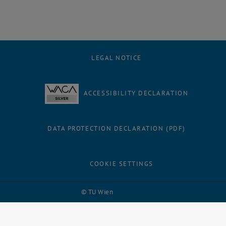
LEGAL NOTICE
ACCESSIBILITY DECLARATION
DATA PROTECTION DECLARATION (PDF)
COOKIE SETTINGS
Facebook
LinkedIn
YouTube
Instagram
Bluesky
© TU Wien
# 116210