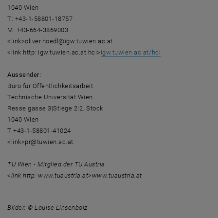
1040 Wien
T: +43-1-58801-18757
M: +43-664-3869003
<link>oliver.hoedl@igw.tuwien.ac.at
<link http: igw.tuwien.ac.at hci>
igw.tuwien.ac.at/hci
Aussender:
Büro für Öffentlichkeitsarbeit
Technische Universität Wien
Resselgasse 3|Stiege 2|2. Stock
1040 Wien
T +43-1-58801-41024
<link>pr@tuwien.ac.at
TU Wien - Mitglied der TU Austria
<link http: www.tuaustria.at>www.tuaustria.at
Bilder: © Louise Linsenbolz