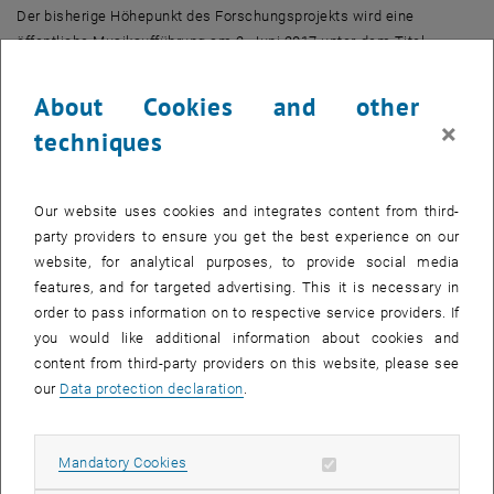
Der bisherige Höhepunkt des Forschungsprojekts wird eine
öffentliche Musikaufführung am 2. Juni 2017 unter dem Titel
"Breaking the Wall" im Kuppelsaal der TU Wien sein, bei der das
Publikum aktiv einbezogen wird.
"Dieses Musik-Event lädt das
About Cookies and other
Publikum ein, neue Arten von interaktiver Musik-Performance
×
techniques
gemeinsam mit den Musiker_innen Electric Indigo, null.head und
Johannes Kretz zu erleben"
, erklärt Oliver Hödl das Konzept. "
Das
Ergebnis wird ein einzigartiges Wechselspiel zwischen Künstlern,
Our website uses cookies and integrates content from third-
Publikum und Technologie."
Roboter, Smartphones und Laser treffen
party providers to ensure you get the best experience on our
dabei auf Musik aus den Bereichen Elektronik, Elektro-Akustik und
website, for analytical purposes, to provide social media
Industrial.
features, and for targeted advertising. This it is necessary in
order to pass information on to respective service providers. If
Link zu Video: <link https: youtu.be z1-hdfboxfe _blank>
youtu.be/z1-
you would like additional information about cookies and
hdfBoXfE
content from third-party providers on this website, please see
our
Data protection declaration
.
FWF PEEK
Die Förderschiene FWF PEEK ist ein Programm zur Entwicklung und
Erschließung der Künste und fördert dabei innovativen Arts-based
Allow mandatory cookies
Mandatory Cookies
Research von hoher Qualität. Die künstlerische Praxis spielt bei der