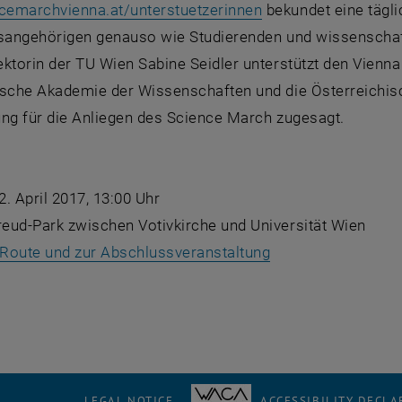
, opens an external
emarchvienna.at/unterstuetzerinnen
bekundet eine tägl
tsangehörigen genauso wie Studierenden und wissenschaf
ktorin der TU Wien Sabine Seidler unterstützt den Vienna
ische Akademie der Wissenschaften und die Österreichisc
ung für die Anliegen des Science March zugesagt.
. April 2017, 13:00 Uhr
eud-Park zwischen Votivkirche und Universität Wien
, opens an extern
r Route und zur Abschlussveranstaltung
LEGAL NOTICE
ACCESSIBILITY DECLA