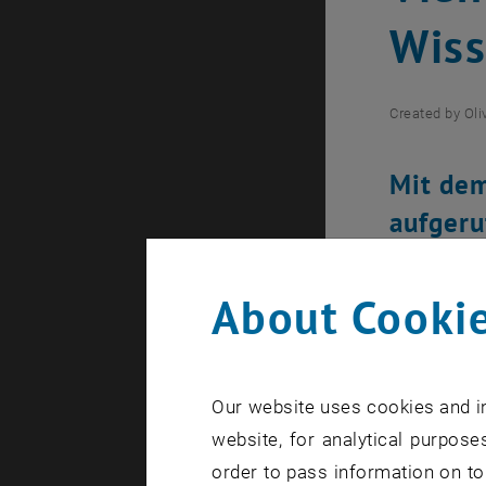
Wiss
Created by
Ol
Mit dem
aufgeru
feiern.
About Cookie
The images 
Our website uses cookies and in
Wissenscha
website, for analytical purposes
Wohlstand 
order to pass information on to