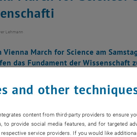
enschafti
iver Lehmann
 Vienna March for Science am Samstag,
fen das Fundament der Wissenschaft zu
s and other technique
for this item are only visible after login.
tegrates content from third-party providers to ensure yo
ft beruht auf Fakten und gut begründeten Argumenten. W
, to provide social media features, and for targeted adv
sowie zum Bildungs- und Gesundheitswesen bei, auch wenn
 respective service providers. If you would like addition