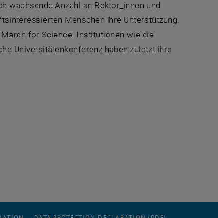
 URL in a new window
ich wachsende Anzahl an Rektor_innen und
tsinteressierten Menschen ihre Unterstützung.
 March for Science. Institutionen wie die
he Universitätenkonferenz haben zuletzt ihre
al URL in a new window
RATION
DATA PROTECTION DECLARATION (PDF)