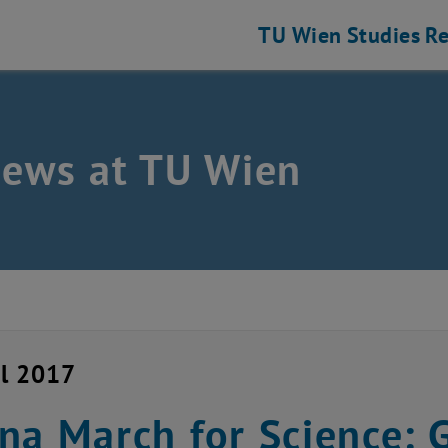
TU Wien
Studies
Re
news at TU Wien
il 2017
na March for Science: 