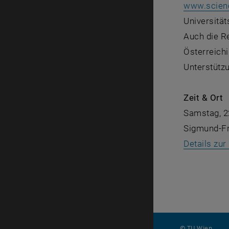
www.scienc
Universitä
Auch die Re
Österreich
Unterstütz
Zeit & Ort
Samstag, 22
Sigmund-Fr
Details zu
© TU Wien
#