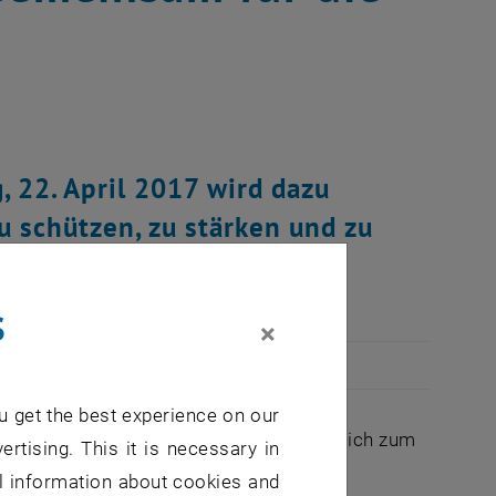
 22. April 2017 wird dazu
 schützen, zu stärken und zu
s
×
u get the best experience on our
issenschaft und Technik tragen wesentlich zum
ertising. This it is necessary in
 noch viel zu tun bleibt, um weltweit
al information about cookies and