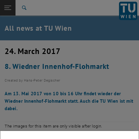
Studies
Open page navigation
DE
TU Login
Research
Search
International
Quicklinks
All news at TU Wien
Toggle quicklinks menu
Career
Top menu level
all news
24. March 2017
Back to:
TU Wien Homepage
Back: list subpages of parent page TU Wien Homepage
8. Wiedner Innenhof-Flohmarkt
Overview
Created by
Hans-Peter Degischer
Am 13. Mai 2017 von 10 bis 16 Uhr findet wieder der
Wiedner Innenhof-Flohmarkt statt. Auch die TU Wien ist mit
dabei.
The images for this item are only visible after login.