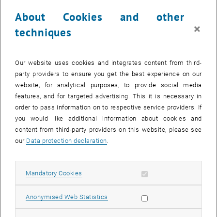
Haben Sie Dinge zu Hause, die schon längst nicht mehr in
About Cookies and other
Verwendung sind und trotzdem noch nicht den Weg aus Ihrer
×
techniques
Wohnung gefunden haben? Bereits zum achten Mal können Sie
beim Wiedner Innenhof-Flohmarkt auch heuer wieder weitergeben,
was nicht mehr gebraucht wird. Ganz im Sinne von "weiter
verwerten statt wegschmeißen"!
Our website uses cookies and integrates content from third-
party providers to ensure you get the best experience on our
Wiedner Innenhöfe öffnen ihre Tore
website, for analytical purposes, to provide social media
Die Idee ist ganz einfach: Hausgemeinschaften tun sich zusammen
features, and for targeted advertising. This it is necessary in
und öffnen am 13. Mai von 10 bis 16 Uhr ihre Tore. Der Innenhof wird
order to pass information on to respective service providers. If
zum Flohmarkt, wo die Hausbewohner_innen ihre Ware verkaufen.
you would like additional information about cookies and
Bei der Vorbereitung, Organisation und Bewerbung unterstützt Sie
content from third-party providers on this website, please see
die AgendaWieden in Zusammenarbeit mit der Bezirksvorstehung
our
Data protection declaration
.
Wieden.
Allow mandatory cookies
Mandatory Cookies
TU-Flohmarkt im Campus Freihaus, Durchgang Resselgasse
Die TU Wien ist beim Innenhof-Flohmarkt mit dabei. Es gibt noch
einige Plätze - wenn Sie Interesse haben, einen Platz im Campus
Allow statistic cookies
Anonymised Web Statistics
Freihaus, Durchgang Resselgasse, zu erhalten, um Ihre Ware zu