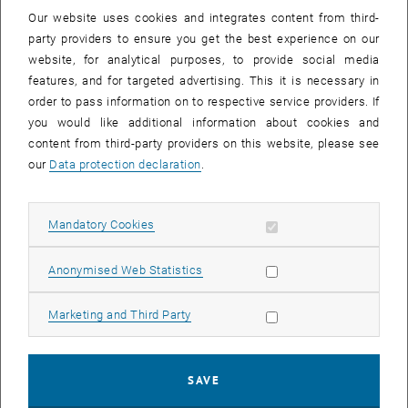
Our website uses cookies and integrates content from third-
Heute und morgen findet das zweite VSS statt. Junge
party providers to ensure you get the best experience on our
Forscher_innen, welche an den unterschiedlichsten Instituten der
website, for analytical purposes, to provide social media
TU Wien tätig sind, vernetzen sich zwei Tage lang innerhalb von vier
features, and for targeted advertising. This it is necessary in
Forschungsbereichen:
order to pass information on to respective service providers. If
Architektur und Raumplanung
you would like additional information about cookies and
Informations- und Kommunikationstechnologie
content from third-party providers on this website, please see
Quantenphysik und Qantentechnologie
our
Data protection declaration
.
Mathematik Wissenschaften
Mittels 27 15-minütiger Talks und 24 4-minütiger Speed Talks
Allow mandatory cookies
Mandatory Cookies
(welche die Ausstellung eines Posters inkludieren) bilden über 60
junge Forscher_innen die Grundlage für institutsübergreifende
Allow statistic cookies
Anonymised Web Statistics
Kontakte, Kooperationen und den Austausch von Know-How
innerhalb der TU Wien. Pausen und Postersessions bieten genug
Allow marketing cookies
Möglichkeiten, sich auszutauschen.
Marketing and Third Party
Wir laden alle Kurzentschlossenen ein, im TUtheSky
vorbeizuschauen, mitzudiskutieren und von der Plattform VSS zu
SAVE
profitieren. Das Programm und weitere Informationen finden Sie auf