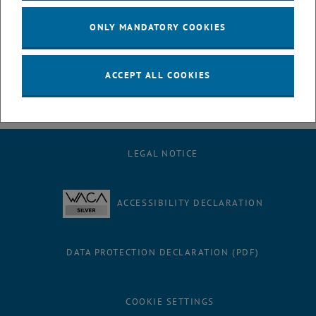
<link http: vss.tuwien.ac.at>
vss.tuwien.ac.at
ONLY MANDATORY COOKIES
Bilder: © TU Wien | Matthias Heisler
ACCEPT ALL COOKIES
LEGAL NOTICE
ACCESSIBILITY DECLARATION
DATA PROTECTION DECLARATION (PDF)
COOKIE SETTINGS