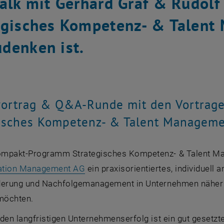
Talk mit Gerhard Graf & Rudol
egisches Kompetenz- & Talent
denken ist.
vortrag & Q&A-Runde mit den Vortra
gisches Kompetenz- & Talent Manageme
mpakt-Programm Strategisches Kompetenz- & Talent Man
, opens an external URL in a new 
ation Management AG
ein praxisorientiertes, individuell
derung und Nachfolgemanagement in Unternehmen näher k
möchten.
 den langfristigen Unternehmenserfolg ist ein gut geset