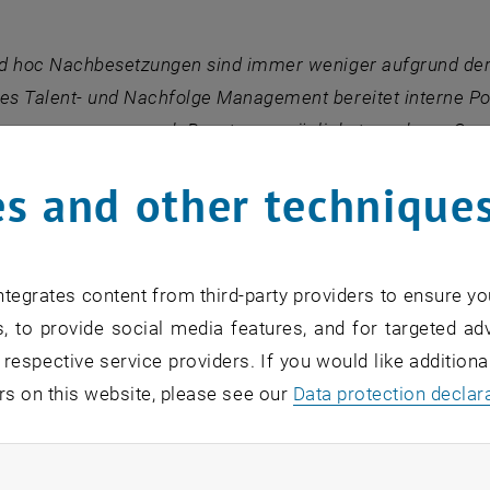
 ad hoc Nachbesetzungen sind immer weniger aufgrund der
hes Talent- und Nachfolge Management bereitet interne P
erungen vor, um nach Besetzung möglichst rasch zur Gesc
eines virtuellen,
praxisnahen Impulsvortrags am 13.10.
s and other technique
 Graf und Rudolf F. Binderlehner, MBA Einblicke in die br
 jedes Unternehmenssetting, erfolgreiche Modelle & Umse
lichkeit, individuelle Fragen zum Programm zu stellen.
tegrates content from third-party providers to ensure yo
, to provide social media features, and for targeted adv
 respective service providers. If you would like addition
rs on this website, please see our
Data protection declar
3.10.2023
8.30 Uhr
ndatory cookies
mpulsvortrag ca. 25 MInuten, anschließend Q&A