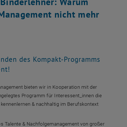
f Binderlehner: Warum
 Management nicht mehr
genden des Kompakt-Programms
nt!
agement bieten wir in Kooperation mit der
window
 angelegtes Programm für Interessent_innen die
ennenlernen & nachhaltig im Berufskontext
ztes Talente & Nachfolgemanagement von großer