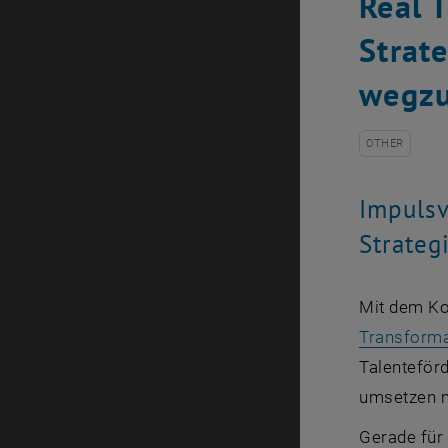
Real 
Strat
wegzu
OTHER
Impuls
Strate
Mit dem Ko
Transform
Talenteför
umsetzen 
Gerade für