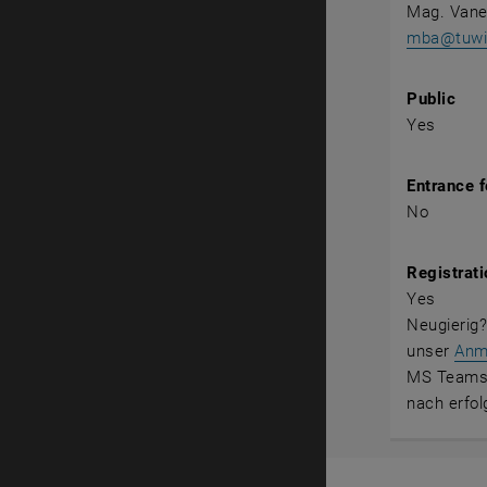
Mag. Vane
mba@tuwie
Public
Yes
Entrance 
No
Registrati
Yes
Neugierig?
unser
Anm
MS Teams a
nach erfol