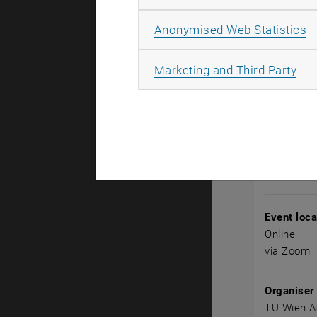
A
Anonymised Web Statistics
Das Kompak
Impulssequ
All
Marketing and Third Party
durch Real
Coaching u
Event det
Event loca
Online
via Zoom
Organiser
TU Wien A