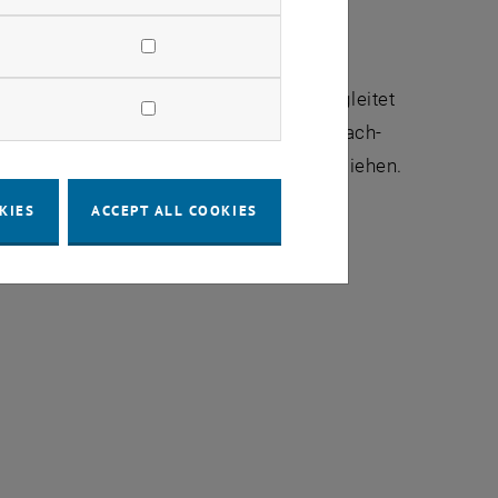
nt zeichnet sich durch (virtuelle)
anagement im eigenen Unternehmen (begleitet
g-Out-Loud-Formaten (HOT-Sessions), Fach-
he Talent Management Zertifikat®“ verliehen.
KIES
ACCEPT ALL COOKIES