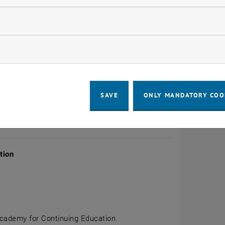
llow statistic cookies
t-Programm Strategisches Kompetenz- & Talent Manageme
enzen mit konkreter Arbeit am Talent- und Nachfolge M
ow marketing cookies
-Time-Support, Podcasts, Peer-Group-Consulting, Workin
vm.) aus. Nach positivem Abschluss wird das „Akademisc
SAVE
ONLY MANDATORY COO
CALENDAR ENTRY
ails
tion
cademy for Continuing Education