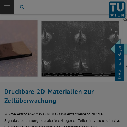
Studium
Seitennavigation öffnen
EN
TU Login
Forschung
Suche
International
Quicklinks
Quicklinks-Menü umschalten
Karriere
Zur 1. Menü Ebene
Forschung
Zurück zur letzten Ebene:
© Bernhard Bayer
Forschungsprojekte
Zurück: Subseiten von Forschungsprojekte auflisten
Forschungsprojekt 4
Druckbare 2D-Materialien zur
Zellüberwachung
Mikroelektroden-Arrays (MEAs) sind entscheidend für die
Signalaufzeichnung neuraler/elektrogener Zellen
in vitro
und
in vivo
.