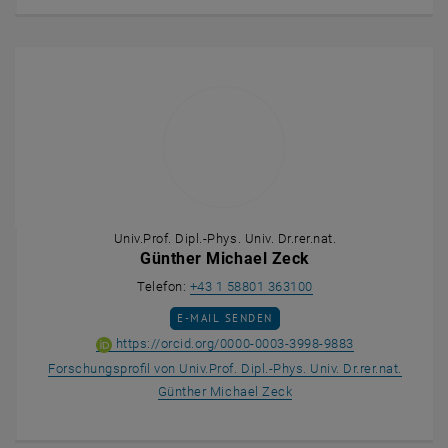
Univ.Prof. Dipl.-Phys. Univ. Dr.rer.nat.
Günther Michael Zeck
Günther Michael Zeck
Telefon:
+43 1 58801 363100
E-MAIL AN GÜNTHER MICHAEL ZECK SENDE
E-MAIL SENDEN
ORCID iD von Un
, öffnet eine e
https://orcid.org/0000-0003-3998-9883
Forschungsprofil von Univ.Prof. Dipl.-Phys. Univ. Dr.rer.nat.
, öffnet eine externe URL
Günther Michael Zeck