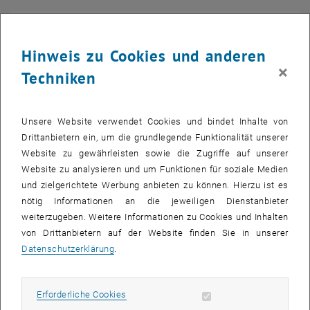
Hinweis zu Cookies und anderen
×
Techniken
Unsere Website verwendet Cookies und bindet Inhalte von
Drittanbietern ein, um die grundlegende Funktionalität unserer
Assistant Prof. Dr.
Website zu gewährleisten sowie die Zugriffe auf unserer
Bernhard Christian Bayer-Skoff
Website zu analysieren und um Funktionen für soziale Medien
MPhil
und zielgerichtete Werbung anbieten zu können. Hierzu ist es
Bernhard Christian Ba
Telefon:
+43 1 58801 165228
nötig Informationen an die jeweiligen Dienstanbieter
E-MAIL AN BERNHARD CHRISTIAN BAYER-SK
E-MAIL SENDEN
weiterzugeben. Weitere Informationen zu Cookies und Inhalten
ORCID iD von As
, öffnet eine e
https://orcid.org/0000-0002-4829-3207
von Drittanbietern auf der Website finden Sie in unserer
Forschungsprofil von Assistant Prof. Dr. Bernhard
Datenschutzerklärung
.
, öffnet eine externe 
Christian Bayer-Skoff MPhil
Erforderliche Cookies zulassen
Erforderliche Cookies