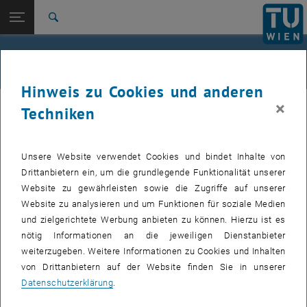
Studium
Seitennavigation öffnen
EN
TU Login
Forschung
Suche
International
Quicklinks
Neuigkeiten aus dem Projekt
Quicklinks-Menü umschalten
Karriere
Hinweis zu Cookies und anderen
Zur 1. Menü Ebene
Forschung
×
02. Februar 2026
Techniken
Zurück zur letzten Ebene:
dataTUdiscovery
Zurück: Subseiten von dataTUdiscovery auflisten
Bereit für Projekte
News
Unsere Website verwendet Cookies und bindet Inhalte von
Drittanbietern ein, um die grundlegende Funktionalität unserer
Wir sind bereit erste Projekte anzunehmen.
Website zu gewährleisten sowie die Zugriffe auf unserer
Website zu analysieren und um Funktionen für soziale Medien
Um eine Idee oder ein Projekt einzureichen, senden Sie eine Email
und zielgerichtete Werbung anbieten zu können. Hierzu ist es
an
datatudiscovery
@
list.tuwien.ac.at
. Eine Vorlage dafür ist als
nötig Informationen an die jeweiligen Dienstanbieter
, öffnet eine externe URL in einem neuen Fenster
, öffnet eine externe URL in einem neuen Fenster
Word
oder
Markdown
Datei verfügbar. Geben Sie relevante Details
weiterzugeben. Weitere Informationen zu Cookies und Inhalten
an, einschließlich einer Beschreibung verfügbarer Daten,
von Drittanbietern auf der Website finden Sie in unserer
Vorarbeiten und Literaturhinweise (zu Ihrer eigenen Forschung oder
Datenschutzerklärung
.
Ihrer Idee). Die Services von
dataTUdiscovery
sind (innerhalb der TU