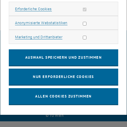
Wien) kostenlos.
Erforderliche Cookies zulassen
Erforderliche Cookies
Statistik Cookies zulassen
Anonymisierte Webstatistiken
Marketing Cookies zulassen
Marketing und Drittanbieter
IMPRESSUM
AUSWAHL SPEICHERN UND ZUSTIMMEN
BARRIEREFREIHEITSERKLÄRUNG
NUR ERFORDERLICHE COOKIES
DATENSCHUTZERKLÄRUNG (PDF)
ALLEN COOKIES ZUSTIMMEN
COOKIEEINSTELLUNGEN
© TU Wien
# 132866