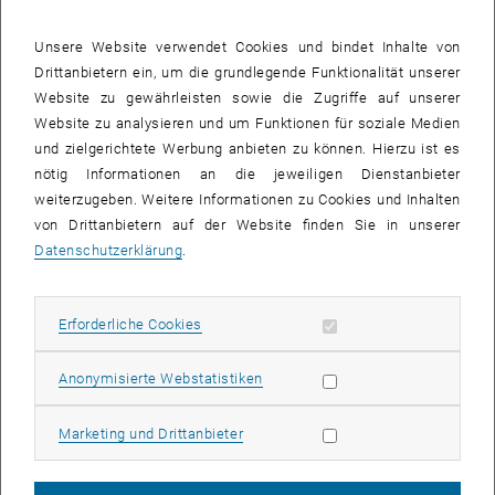
Unsere Website verwendet Cookies und bindet Inhalte von
Drittanbietern ein, um die grundlegende Funktionalität unserer
Website zu gewährleisten sowie die Zugriffe auf unserer
Website zu analysieren und um Funktionen für soziale Medien
und zielgerichtete Werbung anbieten zu können. Hierzu ist es
nötig Informationen an die jeweiligen Dienstanbieter
weiterzugeben. Weitere Informationen zu Cookies und Inhalten
Bild v
von Drittanbietern auf der Website finden Sie in unserer
Datenschutzerklärung
.
Am 17. Juni hatten wir das Vergnügen, Professor Kenichi Soga von
, öffnet eine externe URL in einem neuen Fenster
, öffnet eine externe URL in einem neu
der
UC Berkeley
an der
TU Wien
zu einem Mittagsseminar über
Smart Infrastructure begrüßen zu dürfen.
Erforderliche Cookies zulassen
Erforderliche Cookies
Kenichi öffnete mit einer Frage, die zum Nachdenken anregt: Wie
gestalten wir eine Infrastruktur, die über 100 Jahre anpassungsfähig
Statistik Cookies zulassen
Anonymisierte Webstatistiken
bleibt, wenn sich Ingenieurkarriere, Technologien und
Gesellschaften ständig verändern Er teilte ein breites Spektrum
Marketing Cookies zulassen
Marketing und Drittanbieter
wissenschaftlicher und industrieller Perspektiven und zeigte, wie
verteilte Sensing, digitale Zwillinge und stadtspezifische