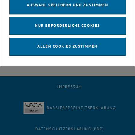
Modellierung Ingenieuren helfen können, Bedrohungen zu
AUSWAHL SPEICHERN UND ZUSTIMMEN
antizipieren
Es war wunderbar zu sehen, wie sich Kollegen aus der TU Wien,
anderen Universitäten, Unternehmen und Organisationen lange nach
NUR ERFORDERLICHE COOKIES
dem Gespräch miteinander Ideen austauschten. Ein großes
Dankeschön an Kenichi für den inspirierenden Besuch. Wir freuen
uns auf zukünftige Zusammenarbeit!
ALLEN COOKIES ZUSTIMMEN
IMPRESSUM
BARRIEREFREIHEITSERKLÄRUNG
DATENSCHUTZERKLÄRUNG (PDF)