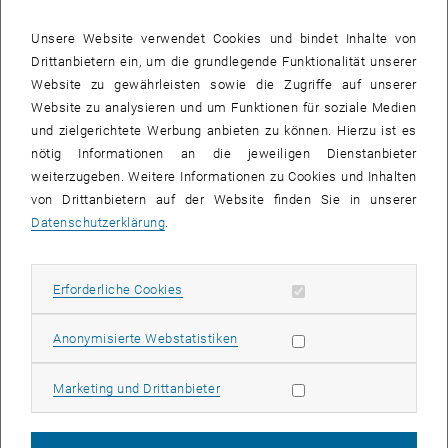
Lebenszyklusoptimierung und zirkuläre Bauprozesse.
Durch die Einbindung der Laboranlage in den bestehenden
Unsere Website verwendet Cookies und bindet Inhalte von
Laborcluster der Fakultät für Bauingenieurwesen der TU Wien am
Drittanbietern ein, um die grundlegende Funktionalität unserer
Science Center
wird eine weiterführende Untersuchung der Bauteile
Website zu gewährleisten sowie die Zugriffe auf unserer
und Strukturen hinsichtlich Funktionalität (Bauphysik, Tragfähigkeit,
Website zu analysieren und um Funktionen für soziale Medien
Materialverhalten etc.) ermöglicht.
und zielgerichtete Werbung anbieten zu können. Hierzu ist es
nötig Informationen an die jeweiligen Dienstanbieter
weiterzugeben. Weitere Informationen zu Cookies und Inhalten
Erwartete Ergebnisse
von Drittanbietern auf der Website finden Sie in unserer
Datenschutzerklärung
.
Die neue Laborinfrastruktur stärkt die Wettbewerbsfähigkeit des
österreichischen Forschungs- und Wirtschaftsstandorts und schafft
Synergien durch die Nutzung durch Pionierunternehmen im Bereich
Erforderliche Cookies zulassen
Erforderliche Cookies
der Digitalisierung der Bauwirtschaft (LOI). Die geplanten Aktivitäten
im
CEE Laboratory for Digital Structures and Systems
unterstützen
Statistik Cookies zulassen
Anonymisierte Webstatistiken
mehrere der 17 Nachhaltigkeitsziele (SDGs) der Vereinten Nationen,
insbesondere:
Marketing Cookies zulassen
Marketing und Drittanbieter
SDG 12:
Verantwortungsvoller Konsum und Produktion –
ressourceneffiziente Produktionsprozesse und Recycling.