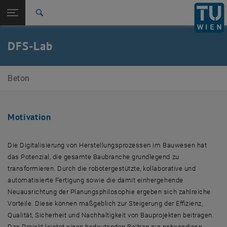
Seitennavigation öffnen
EN
TU Login
Suche
Zur 1. Menü Ebene
E212-02-Forschungsbereich Stahlbeton- und Massivbau
DFS-Lab
Zurück zur letzten Ebene:
Aktuelle Forschungsprojekte
Zurück: Subseiten von Aktuelle Forschungsprojekte auflisten
DFS-Lab
Beton
Motivation
Die Digitalisierung von Herstellungsprozessen im Bauwesen hat
das Potenzial, die gesamte Baubranche grundlegend zu
transformieren. Durch die robotergestützte, kollaborative und
automatisierte Fertigung sowie die damit einhergehende
Neuausrichtung der Planungsphilosophie ergeben sich zahlreiche
Vorteile. Diese können maßgeblich zur Steigerung der Effizienz,
Qualität, Sicherheit und Nachhaltigkeit von Bauprojekten beitragen.
Das Projekt leistet einen bedeutenden Beitrag zur notwendigen