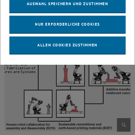
AUSWAHL SPEICHERN UND ZUSTIMMEN
SDG 9:
Industrie, Innovation und Infrastruktur – Förderung
nachhaltiger Industrien.
SDG 8:
Menschenwürdige Arbeit und Wirtschaftswachstum –
NUR ERFORDERLICHE COOKIES
technologische Modernisierung und Diversifizierung.
ALLEN COOKIES ZUSTIMMEN
Bild v