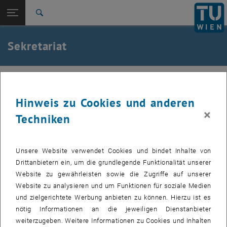
Seitennavigation öffnen
EN
TU Login
Suche
Michaela Herndl
Zur 1. Menü Ebene
E207-01-Forschungsbereich Baustofflehre,
Sekretariat
Werkstofftechnologie
Zurück zur letzten Ebene:
Team
Zurück: Subseiten von Team auflisten
werkstoffe
Verwaltung
Michaela Herndl
Hinweis zu Cookies und anderen
×
Techniken
Verwaltung
Unsere Website verwendet Cookies und bindet Inhalte von
Drittanbietern ein, um die grundlegende Funktionalität unserer
Website zu gewährleisten sowie die Zugriffe auf unserer
Website zu analysieren und um Funktionen für soziale Medien
und zielgerichtete Werbung anbieten zu können. Hierzu ist es
nötig Informationen an die jeweiligen Dienstanbieter
weiterzugeben. Weitere Informationen zu Cookies und Inhalten