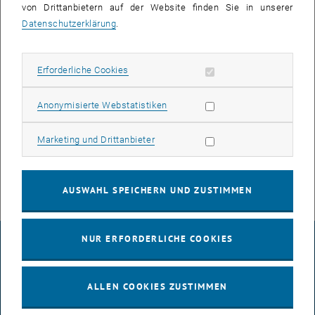
von Drittanbietern auf der Website finden Sie in unserer
Datenschutzerklärung
.
Erforderliche Cookies zulassen
Erforderliche Cookies
Michaela Herndl
Statistik Cookies zulassen
Anonymisierte Webstatistiken
Mag.a phil.
Marketing Cookies zulassen
Marketing und Drittanbieter
Sekretariat
AUSWAHL SPEICHERN UND ZUSTIMMEN
NUR ERFORDERLICHE COOKIES
IMPRESSUM
ALLEN COOKIES ZUSTIMMEN
BARRIEREFREIHEITSERKLÄRUNG