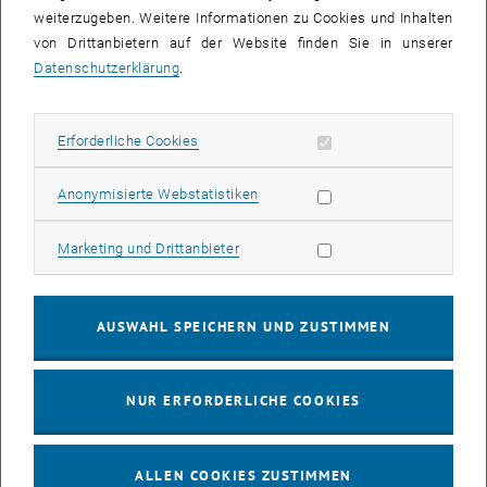
weiterzugeben. Weitere Informationen zu Cookies und Inhalten
von Drittanbietern auf der Website finden Sie in unserer
Datenschutzerklärung
.
Aurélie Jacob, Projektass.(FWF) Dr.in rer.nat.
Erforderliche Cookies zulassen
Erforderliche Cookies
Thermodynamik von Metall- und Oxidwerkstoffen.
Statistik Cookies zulassen
Anonymisierte Webstatistiken
Marketing Cookies zulassen
Marketing und Drittanbieter
AUSWAHL SPEICHERN UND ZUSTIMMEN
NUR ERFORDERLICHE COOKIES
ALLEN COOKIES ZUSTIMMEN