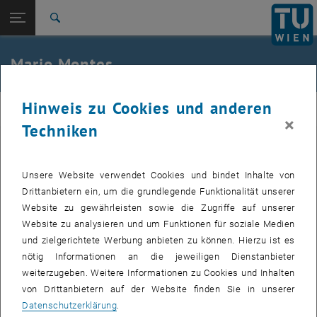
Seitennavigation öffnen
EN
TU Login
Suche
Zur 1. Menü Ebene
E207-01-Forschungsbereich Baustofflehre,
Mario Montes
Werkstofftechnologie
Zurück zur letzten Ebene:
Studentische Mitarbeiter_innen
Zurück: Subseiten von Studentische Mitarbeiter_innen auflisten
Hinweis zu Cookies und anderen
werkstoffe
Mario Montes
×
Techniken
Mario Montes
Unsere Website verwendet Cookies und bindet Inhalte von
Drittanbietern ein, um die grundlegende Funktionalität unserer
Website zu gewährleisten sowie die Zugriffe auf unserer
Website zu analysieren und um Funktionen für soziale Medien
und zielgerichtete Werbung anbieten zu können. Hierzu ist es
nötig Informationen an die jeweiligen Dienstanbieter
weiterzugeben. Weitere Informationen zu Cookies und Inhalten
von Drittanbietern auf der Website finden Sie in unserer
Datenschutzerklärung
.