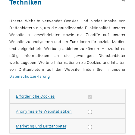
Techniken
Positionspapier ÖGNI
Nachhaltige Baustoffe. Die vergessenen Baustoffe der Zukunft
Nachhaltige Baustoffe. Die vergessenen Baustoffe der Zukunft
Unsere Website verwendet Cookies und bindet Inhalte von
Drittanbietern ein, um die grundlegende Funktionalität unserer
Herausforderungen in der Umsetzung
Website zu gewährleisten sowie die Zugriffe auf unserer
Angesichts des hohen Anteils des Bausektors an den globalen CO₂-
Website zu analysieren und um Funktionen für soziale Medien
Emissionen sieht die ÖGNI großes Potenzial in der stärkeren
und zielgerichtete Werbung anbieten zu können. Hierzu ist es
Nutzung nachhaltiger Baustoffe, wie Holz, Lehm, Stroh und Hanf. Die
nötig Informationen an die jeweiligen Dienstanbieter
Herausforderung liegt dabei weniger in der Technik, sondern
weiterzugeben. Weitere Informationen zu Cookies und Inhalten
vielmehr in fehlenden CO2-Rahmenbedingungen, unzureichenden
von Drittanbietern auf der Website finden Sie in unserer
Daten, regulatorischen Unsicherheiten und Defiziten in Ausbildung
Datenschutzerklärung
.
und bei Marktanreizen.
Praxisbeispiel Haus des Lernens
Erforderliche Cookies zulassen
Erforderliche Cookies
Dass der Einsatz biogener Baustoffe bereits heute funktioniert,
zeigen realisierte Projekte wie das
Haus des Lernens
in St. Pölten,
Statistik Cookies zulassen
Anonymisierte Webstatistiken
begleitet durch die TU Wien. Der Holzriegelbau mit Strohdämmung
und Lehmputz verbindet ökologische Materialien mit funktionalen
Marketing Cookies zulassen
Marketing und Drittanbieter
Anforderungen und wirtschaftlicher Umsetzbarkeit. Neben einer