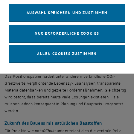
sehr guten Klimabilanz überzeugen solche Konstruktionen auch
durch ein gesundes Innenraumklima und ihre Kreislauffähigkeit.
AUSWAHL SPEICHERN UND ZUSTIMMEN
Nachhaltig und wirtschaftlich bauen
Besonders relevant ist dabei die Erkenntnis, dass nachhaltige
NUR ERFORDERLICHE COOKIES
Materialkonzepte bei integraler Planung nicht zwangsläufig zu
Mehrkosten führen müssen. Regionale Rohstoffe, einfache
Verarbeitung und reduzierte technische Komplexität können im
ALLEN COOKIES ZUSTIMMEN
Gegenteil auch wirtschaftliche Vorteile bringen.
Klare Rahmenbedingungen als Schlüssel zur Umsetzung
Das Positionspapier fordert unter anderem verbindliche CO₂-
Grenzwerte, verpflichtende Lebenszyklusanalysen, transparente
Materialdatenbanken und gezielte Fördermaßnahmen. Gleichzeitig
wird betont, dass bereits heute viele Lösungen existieren – sie
müssen jedoch konsequent in Planung und Baupraxis umgesetzt
werden.
Zukunft des Bauens mit natürlichen Baustoffen
Für Projekte wie
natuREbuilt
unterstreicht dies die zentrale Rolle