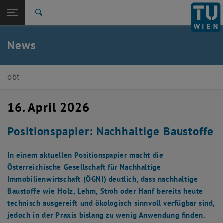
Seitennavigation öffnen
TU Login
Suche
Zur 1. Menü Ebene
E207-03-Forschungsbereich Ökologische Bautechnologien
News
Zurück zur letzten Ebene:
E207-03-Forschungsbereich
Zurück: Subseiten von E207-03-Forschungsbereich Ökologische Bautec
Ökologische Bautechnologien
obt
News
16. April 2026
Positionspapier: Nachhaltige Baustoffe
In einem aktuellen Positionspapier macht die
Österreichische Gesellschaft für Nachhaltige
Immobilienwirtschaft (ÖGNI) deutlich, dass nachhaltige
Baustoffe wie Holz, Lehm, Stroh oder Hanf bereits heute
technisch ausgereift und ökologisch sinnvoll verfügbar sind,
jedoch in der Praxis bislang zu wenig Anwendung finden.