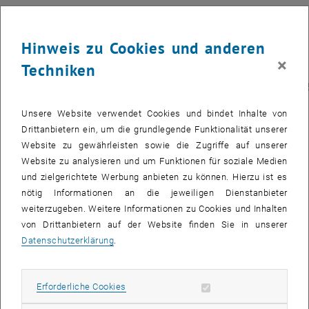
Projektpartner_innen:
ebswien kläranlage & tierservice Ges.m.b.H., Wien Kanal,
Hinweis zu Cookies und anderen
Gesundheitsdienst der Stadt Wien (MA15), Stadt Wien -
×
Magistratsabteilung für Wirtschaft, Arbeit und Statistik (MA23)
Techniken
https://www.wien.gv.at/gesundheit/einrichtungen/abwassermonitorin
, öffnet eine externe URL in einem neuen Fenster
Kurzinformationen zum Projekt
Unsere Website verwendet Cookies und bindet Inhalte von
Drittanbietern ein, um die grundlegende Funktionalität unserer
Ziel des seit 2020 laufenden Projekts CSI Abwasser ist es, das
Website zu gewährleisten sowie die Zugriffe auf unserer
Infektionsgeschehen der Wiener Bevölkerung für verschiedene
Website zu analysieren und um Funktionen für soziale Medien
pathogene Viren durch das Abwasser zu überwachen. Mehrfach
und zielgerichtete Werbung anbieten zu können. Hierzu ist es
wöchentliche Beprobungen des Zulaufs der Kläranlage Wien
nötig Informationen an die jeweiligen Dienstanbieter
ermöglichen eine fast lückenlose Trendverfolgung der
weiterzugeben. Weitere Informationen zu Cookies und Inhalten
individuellen Krankheitserreger, welche von SARS-CoV-2, Influenza
von Drittanbietern auf der Website finden Sie in unserer
und RSV bis hin zu Masern ein breites, für die öffentliche
Datenschutzerklärung
.
Gesundheit relevantes, Spektrum abdecken. Der
Informationsaustausch zwischen den ProjektpartnerInnen findet
auf wöchentlicher Basis statt. Dabei werden die aktuellen, von der
Erforderliche Cookies zulassen
Erforderliche Cookies
TU Wien gemessenen Laborergebnisse besprochen und mit den