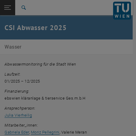
Seitennavigation öffnen
EN
TU Login
Suche
Zur 1. Menü Ebene
E226-01-Forschungsbereich Wassergütewirtschaft
CSI Abwasser 2025
Zurück zur letzten Ebene:
Laufende Projekte
Zurück: Subseiten von Laufende Projekte auflisten
CSI Abwasser 2025
Wasser
Abwassermonitoring für die Stadt Wien
Laufzeit
:
01/2025 – 12/2025
Finanzierung
:
ebswien kläranlage & tierservice Ges.m.b.H
Ansprechperson
:
Julia Vierheilig
Mitarbeiter_innen
:
Gabriela Eder
,
Moriz Pellegrini
, Valerie Meran