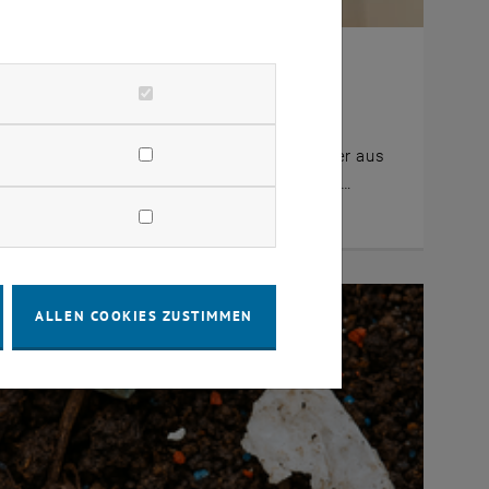
i 2025
 Praktikant aus Japan
reuen uns, Ryusei Ichikawa in unserem Team
ommen zu heißen – einen Master-Erstsemester aus
 mit dem Schwerpunkt Nachhaltige Energien,…
ALLEN COOKIES ZUSTIMMEN