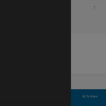
Seite 
1
© TU Wien
#