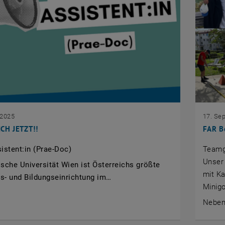
 2025
17. Se
CH JETZT!!
FAR Be
istent:in (Prae-Doc)
Teamg
Unser 
sche Universität Wien ist Österreichs größte
mit Ka
s- und Bildungseinrichtung im…
Minigo
Nebe