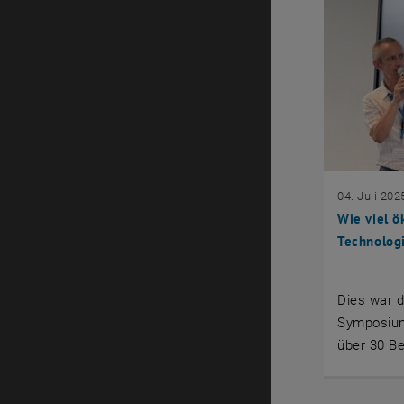
04. Juli 202
Wie viel ö
Technolog
Dies war d
Symposium
über 30 Be