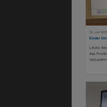
22. Juli 202
Kinder Uni
Letzte Wo
das Privil
teilzunehm