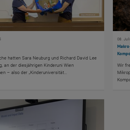
5
08. Jul
Makro-
Kompos
che hatten Sara Neuburg und Richard David Lee
eg, an der diesjährigen Kinderuni Wien
Wir fr
en – also der „Kinderuniversität…
Mikrop
Kompos