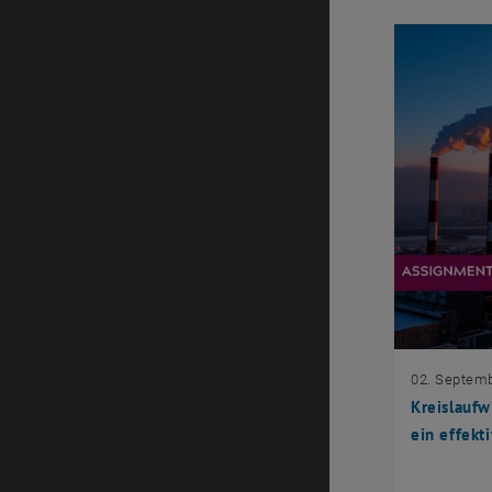
02. Septem
Kreislaufw
ein effek