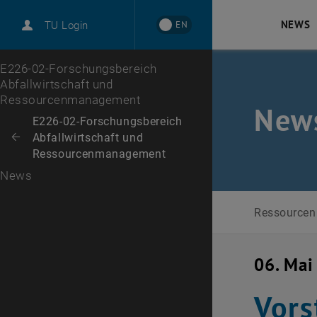
NEWS
EN
TU Login
Zur 1. Menü Ebene
E226-02-Forschungsbereich
Abfallwirtschaft und
Ressourcenmanagement
New
Zurück zur letzten Ebene:
E226-02-Forschungsbereich
Abfallwirtschaft und
Zurück: Subseiten von E226-02-Forschungsbereich Abfallwirtschaft 
Ressourcenmanagement
News
Ressource
06. Mai
Vors