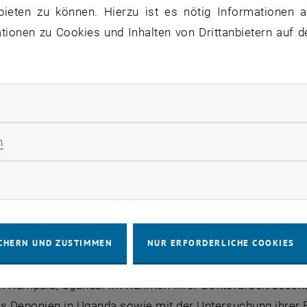
bieten zu können. Hierzu ist es nötig Informationen an
ionen zu Cookies und Inhalten von Drittanbietern auf d
rliche Cookies zulassen
Statistik Cookies zulassen
n
rketing Cookies zulassen
vielen bedeutungsvollen Ergebnisse unseres APPEAR CPUg
t, NALUNGA AGNES als PhD-Studentin an unserem Institu
CHERN UND ZUSTIMMEN
NUR ERFORDERLICHE COOKIES
inen Hintergrund im Bereich Agricultural Engineering un
in Kampala, Uganda. Im Rahmen ihrer Doktorarbeit beschäft
 Deponien in Uganda sowie mit der Untersuchung ihrer F