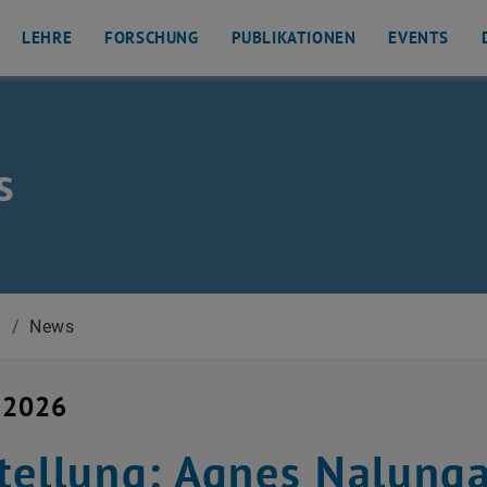
LEHRE
FORSCHUNG
PUBLIKATIONEN
EVENTS
s
und Ressourcenmanagement auflisten
n
/
News
 2026
tellung: Agnes Nalung