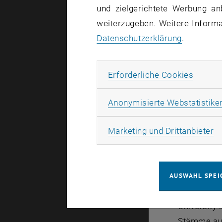
und zielgerichtete Werbung an
weiterzugeben. Weitere Informat
Datenschutzerklärung
.
Erforde
Erforderliche Cookies
Anonymisierte Webstatistike
Ma
Marketing und Drittanbieter
Eines der 
Möglichkei
AUSWAHL SPEI
Agnes hat e
University 
Stämme aus