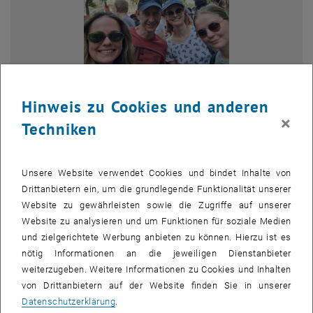
Hinweis zu Cookies und anderen
×
Techniken
Bild v
Gestern waren auch Mitglieder unseres Forschungsbereichs
Unsere Website verwendet Cookies und bindet Inhalte von
Abfallwirtschaft und Ressourcenmanagement gemeinsam mit
Drittanbietern ein, um die grundlegende Funktionalität unserer
tausenden Studierenden, Forschenden, Lehrenden,
Website zu gewährleisten sowie die Zugriffe auf unserer
Universitätsmitarbeiterinnen und -mitarbeitern sowie
Website zu analysieren und um Funktionen für soziale Medien
Unterstützerinnen und Unterstützern bei der Unis-Retten-
und zielgerichtete Werbung anbieten zu können. Hierzu ist es
Demonstration in Wien dabei.
nötig Informationen an die jeweiligen Dienstanbieter
Wir sind stolz darauf, gemeinsam mit 28.000 Menschen ein Zeichen
weiterzugeben. Weitere Informationen zu Cookies und Inhalten
für starke und ausreichend finanzierte Universitäten gesetzt zu
von Drittanbietern auf der Website finden Sie in unserer
haben.
Datenschutzerklärung
.