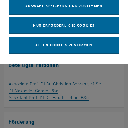
AUSWAHL SPEICHERN UND ZUSTIMMEN
winnovation consulting GmbH
FH Campus Wien Forschungs- und Entwicklungs GmbH
NUR ERFORDERLICHE COOKIES
For Forest Forever GmbH
Schönherr Rechtsanwälte GmbH
ALLEN COOKIES ZUSTIMMEN
Beteiligte Personen
, öffnet ein
Associate Prof. DI Dr. Christian Schranz, M.Sc.
, öffnet eine externe URL in einem
DI Alexander Gerger, BSc
, öffnet eine exter
Assistant Prof. DI Dr. Harald Urban, BSc
Förderung