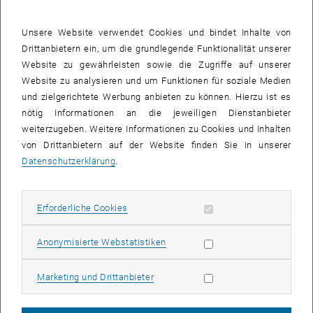
Bauwesen in Österreich definiert. Diese werden am Projektende
dem Bundesministerium für Klimaschutz, Umwelt, Energie,
Unsere Website verwendet Cookies und bindet Inhalte von
Mobilität, Innovation und Technologie (BMK) als
Drittanbietern ein, um die grundlegende Funktionalität unserer
Handlungsempfehlungen übergeben.
Website zu gewährleisten sowie die Zugriffe auf unserer
Website zu analysieren und um Funktionen für soziale Medien
Projektergebnisse:
und zielgerichtete Werbung anbieten zu können. Hierzu ist es
Überblick über nationale und internationale Best-Practice-
nötig Informationen an die jeweiligen Dienstanbieter
Bespiele von Regulatory Sandboxes in unterschiedlichen
weiterzugeben. Weitere Informationen zu Cookies und Inhalten
Wirtschaftsbereichen
von Drittanbietern auf der Website finden Sie in unserer
Datenschutzerklärung
Scoping der regulatorischen Spannungsfelder bei
.
nachhaltigem Bauen in Österreich
Bedarfsanalyse von Regulatory Sandboxes bei nachhaltigem
Erforderliche Cookies zulassen
Erforderliche Cookies
Bauen
10 konkrete Regulatory Sandboxes im Bereich des nachhaltigen
Statistik Cookies zulassen
Anonymisierte Webstatistiken
Bauens und Sanierens mit hohem Impact
Handlungsempfehlungen für das BMK
Marketing Cookies zulassen
Marketing und Drittanbieter
Projektpartner