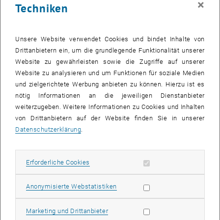
×
Techniken
Unsere Website verwendet Cookies und bindet Inhalte von
Drittanbietern ein, um die grundlegende Funktionalität unserer
Website zu gewährleisten sowie die Zugriffe auf unserer
Website zu analysieren und um Funktionen für soziale Medien
und zielgerichtete Werbung anbieten zu können. Hierzu ist es
nötig Informationen an die jeweiligen Dienstanbieter
weiterzugeben. Weitere Informationen zu Cookies und Inhalten
von Drittanbietern auf der Website finden Sie in unserer
Datenschutzerklärung
.
Bild v
Erforderliche Cookies zulassen
Erforderliche Cookies
, öffnet eine
Leadership-Preise für Julia Reisinger und Sabine Köszegi:
Herzliche Gratulation den Gewinnnerinnen!
Statistik Cookies zulassen
, öffnet eine externe URL in einem neuen Fenster
, öffnet eine ext
Anonymisierte Webstatistiken
Julia Reisinger
(emerging leader) &
Sabine T. Köszegi
(experienced
, öffnet eine exter
leader) - beide von der
Technische Universität Wien
.
Marketing Cookies zulassen
Marketing und Drittanbieter
Der LExA-Award zeichnet außergewöhnliche Führungskräfte aus