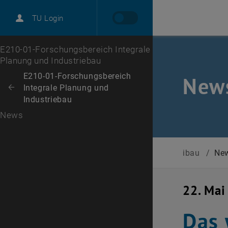
TU Login
Zur 1. Menü Ebene
E210-01-Forschungsbereich Integrale
Planung und Industriebau
Zurück zur letzten Ebene:
E210-01-Forschungsbereich
New
Integrale Planung und
Zurück: Subseiten von E210-01-Forschungsbereich Integrale Planung un
Industriebau
News
ibau
/
Ne
22. Mai
Das 