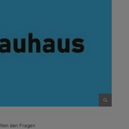
Bild vergr
lten den Fragen