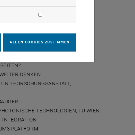
UND HANSESTADT:
ALLEN COOKIES ZUSTIMMEN
ES, ROBERT BOSCH GMBH, STUTTGART:
BEITEN?
 WEITER DENKEN
- UND FORSCHUNGSANSTALT,
SAUGER
 PHOTONISCHE TECHNOLOGIEN, TU WIEN:
 INTEGRATION
LUM3 PLATFORM