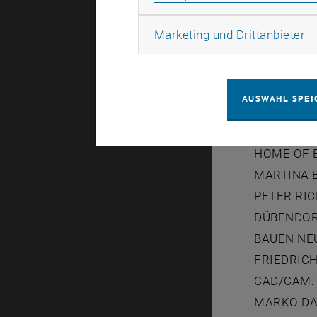
DONNERST
Ma
Marketing und Drittanbieter
GUNTER H
FORMEN D
JÖRN WAL
AUSWAHL SPEI
KEINE NA
ALEXANDER
HOME OF 
MARTINA B
PETER RI
DÜBENDOR
BAUEN NE
FRIEDRICH
CAD/CAM:
MARKO DA