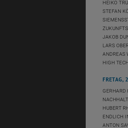
HEIKO TR
STEFAN KÖ
SIEMENSS
ZUKUNFT
JAKOB DUN
LARS OBE
ANDREAS W
HIGH TEC
FRETAG, 
GERHARD 
NACHHALTI
HUBERT R
ENDLICH I
ANTON SAV