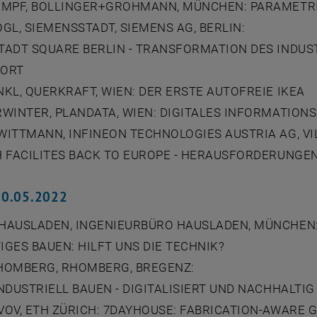
UMPF, BOLLINGER+GROHMANN, MÜNCHEN: PARAMETR
GL, SIEMENSSTADT, SIEMENS AG, BERLIN:
TADT SQUARE BERLIN - TRANSFORMATION DES INDUS
SORT
KL, QUERKRAFT, WIEN: DER ERSTE AUTOFREIE IKEA
RWINTER, PLANDATA, WIEN: DIGITALES INFORMATI
ITTMANN, INFINEON TECHNOLOGIES AUSTRIA AG, VI
H FACILITES BACK TO EUROPE - HERAUSFORDERUNGE
20.05.2022
HAUSLADEN, INGENIEURBÜRO HAUSLADEN, MÜNCHEN
GES BAUEN: HILFT UNS DIE TECHNIK?
HOMBERG, RHOMBERG, BREGENZ:
NDUSTRIELL BAUEN - DIGITALISIERT UND NACHHALTIG
OV, ETH ZÜRICH: 7DAYHOUSE: FABRICATION-AWARE 