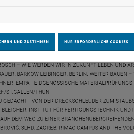
AG, 19.05.2022
rketing Cookies zulassen
ENN, HENN, MÜNCHEN/BERLIN/PEKING:
ER ARCHITEKTUR
TER, EHEM. OBERBAUDIREKTOR HAMBURG BEI FREIE 
CHERN UND ZUSTIMMEN
NUR ERFORDERLICHE COOKIES
CHHALTIGE STADT OHNE URBANES GEWERBE
 LENK, PRESIDENT GLOBAL REAL ESTATE & FACILITI
BOSCH – WIE WERDEN WIR IN ZUKUNFT LEBEN UND AR
AUER, BARKOW LEIBINGER, BERLIN: WEITER BAUEN –
CHNER, EMPA - EIDGENÖSSISCHE MATERIALPRÜFUNGS
F/ST.GALLEN/THUN:
U GEDACHT - VON DER DRECKSCHLEUDER ZUM STAUB
 BLEICHER, INSTITUT FÜR FERTIGUNGSTECHNIK UND
 AUF DEM WEG ZU EINER BRANCHENÜBERGREIFENDEN
BROVIĆ, 3LHD, ZAGREB: RIMAC CAMPUS AND THE VO