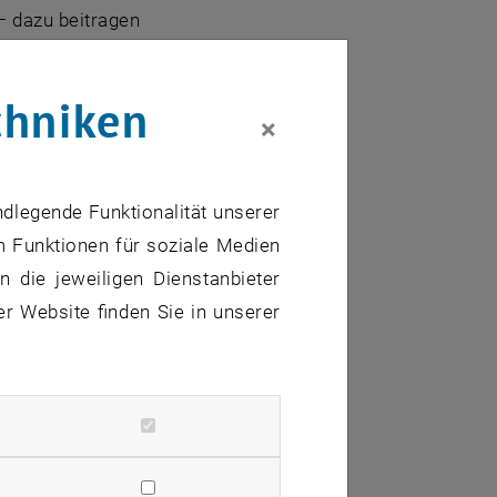
– dazu beitragen
ommen und wir
chniken
erausforderungen
×
ren.
truvischen
ndlegende Funktionalität unserer
nehmenden aus
m Funktionen für soziale Medien
 die jeweiligen Dienstanbieter
er Website finden Sie in unserer