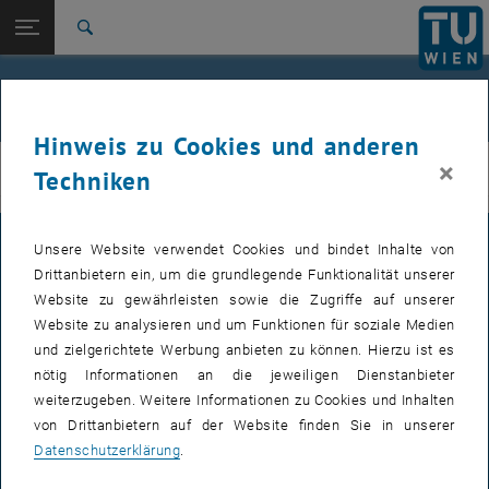
Seitennavigation öffnen
TU Login
Suche
Zur 1. Menü Ebene
E210-01-Forschungsbereich Integrale Planung und
Valeria Meissel
Industriebau
Zurück zur letzten Ebene:
Hinweis zu Cookies und anderen
Vortragende
Zurück: Subseiten von Vortragende auflisten
×
ibau
Techniken
Iva Kovacic
Unsere Website verwendet Cookies und bindet Inhalte von
IMPRESSUM
Drittanbietern ein, um die grundlegende Funktionalität unserer
Website zu gewährleisten sowie die Zugriffe auf unserer
Website zu analysieren und um Funktionen für soziale Medien
BARRIEREFREIHEITSERKLÄRUNG
und zielgerichtete Werbung anbieten zu können. Hierzu ist es
nötig Informationen an die jeweiligen Dienstanbieter
weiterzugeben. Weitere Informationen zu Cookies und Inhalten
DATENSCHUTZERKLÄRUNG (PDF)
von Drittanbietern auf der Website finden Sie in unserer
Datenschutzerklärung
.
COOKIEEINSTELLUNGEN