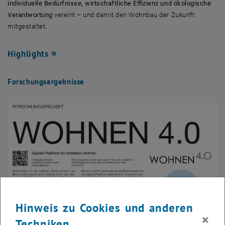
individuelle Bedürfnisse, wirtschaftliche Effizienz und ökologische
Verantwortung
vereint – und damit den Wohnbau der Zukunft
mitgestaltet.
Highlights ⭐
Forschungsergebnisse
Hinweis zu Cookies und anderen
×
Techniken