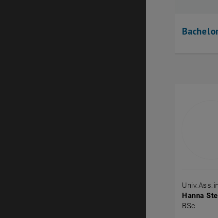
Bachelo
Univ.Ass.in
Hanna Ste
BSc