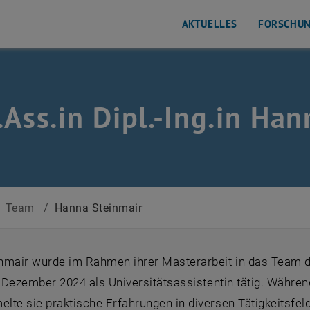
AKTUELLES
FORSCHU
.Ass.in Dipl.-Ing.in Ha
Team
/
Hanna Steinmair
mair wurde im Rahmen ihrer Masterarbeit in das Team des
t Dezember 2024 als Universitätsassistentin tätig. Währ
te sie praktische Erfahrungen in diversen Tätigkeitsfel