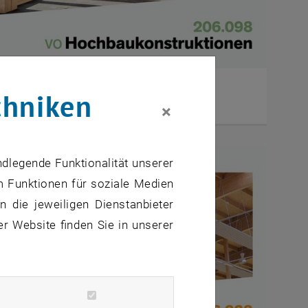
S, VO, 3.0h, 4.5EC
chniken
×
ndlegende Funktionalität unserer
m Funktionen für soziale Medien
 die jeweiligen Dienstanbieter
er Website finden Sie in unserer