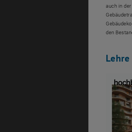
auch in der
Gebäudetra
Gebäudekon
den Bestan
Lehre