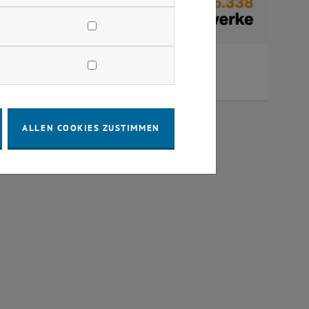
, PA, 6.0h, 6.0EC - [M2/M3]
ALLEN COOKIES ZUSTIMMEN