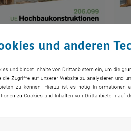
UE, 3.0h, 3.0EC
2026
ookies und anderen Te
s und bindet Inhalte von Drittanbietern ein, um die gru
 die Zugriffe auf unserer Website zu analysieren und u
bieten zu können. Hierzu ist es nötig Informationen an
ionen zu Cookies und Inhalten von Drittanbietern auf d
rliche Cookies zulassen