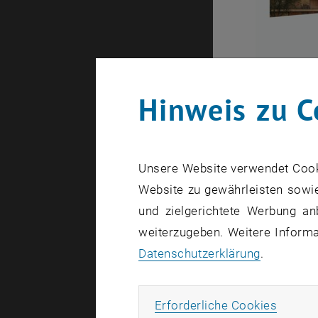
2026S, 
Hinweis zu C
Unsere Website verwendet Cookie
Website zu gewährleisten sowie
und zielgerichtete Werbung an
weiterzugeben. Weitere Informat
Datenschutzerklärung
.
Erforde
Erforderliche Cookies