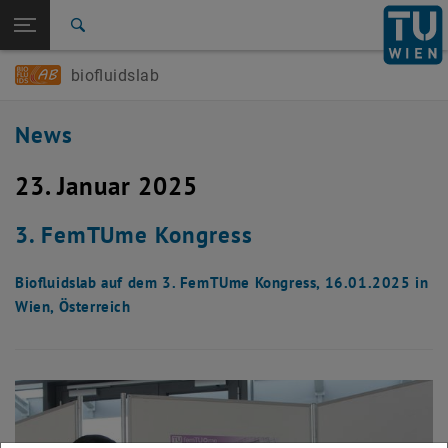
Studium
Seitennavigation öffnen
EN
TU Login
Forschung
Suche
International
biofluidslab
Quicklinks
Quicklinks-Menü umschalten
Karriere
News
Zur 1. Menü Ebene
Biofluids Lab
Zurück zur letzten Ebene:
Biofluids Lab
Zurück: Subseiten von Biofluids Lab auflisten
23. Januar 2025
News
3. FemTUme Kongress
Biofluidslab auf dem 3. FemTUme Kongress, 16.01.2025 in
Wien, Österreich