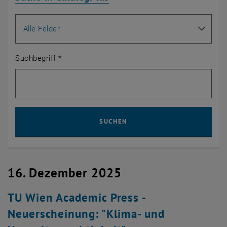
Suche nach
Suchbegriff
*
Such
SUCHEN
16. Dezember 2025
TU Wien Academic Press -
Neuerscheinung: "Klima- und