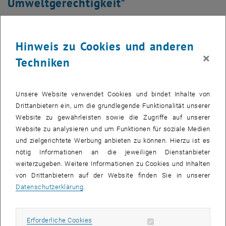
Umweltgerechtigkeit"
Hartmut Dumke, Michael Getzner, Paul Hahnenkamp, Tatjana
Neuhuber, Gesa Witthöft (Hrsg.)
Hinweis zu Cookies und anderen
×
Techniken
Unsere Website verwendet Cookies und bindet Inhalte von
Drittanbietern ein, um die grundlegende Funktionalität unserer
Website zu gewährleisten sowie die Zugriffe auf unserer
Website zu analysieren und um Funktionen für soziale Medien
und zielgerichtete Werbung anbieten zu können. Hierzu ist es
nötig Informationen an die jeweiligen Dienstanbieter
weiterzugeben. Weitere Informationen zu Cookies und Inhalten
von Drittanbietern auf der Website finden Sie in unserer
Datenschutzerklärung
.
Erforderliche Cookies zulassen
Erforderliche Cookies
Bild v