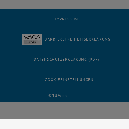
IMPRESSUM
BARRIEREFREIHEITSERKLÄRUNG
DATENSCHUTZERKLÄRUNG (PDF)
COOKIEEINSTELLUNGEN
© TU Wien
# 8389
Facebook
LinkedIn
YouTube
Instagram
Bluesky