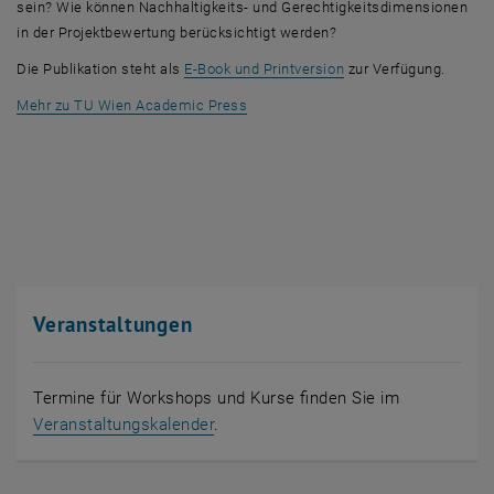
sein? Wie können Nachhaltigkeits- und Gerechtigkeitsdimensionen
in der Projektbewertung berücksichtigt werden?
, öffnet eine externe 
Die Publikation steht als
E-Boo
k und
Print
version
zur Verfügung.
, öffnet eine externe URL in einem n
Mehr zu TU Wien
Academic Press
Veranstaltungen
Termine für Workshops und Kurse finden Sie im
Veranstaltungskalender
.