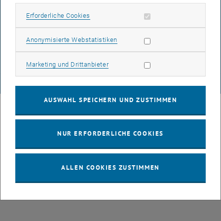
Erforderliche Cookies zulassen
Erforderliche Cookies
DATENSCHUTZERKLÄRUNG (PDF)
Statistik Cookies zulassen
Anonymisierte Webstatistiken
COOKIEEINSTELLUNGEN
Marketing Cookies zulassen
Marketing und Drittanbieter
© TU Wien
# 122924
AUSWAHL SPEICHERN UND ZUSTIMMEN
NUR ERFORDERLICHE COOKIES
ALLEN COOKIES ZUSTIMMEN