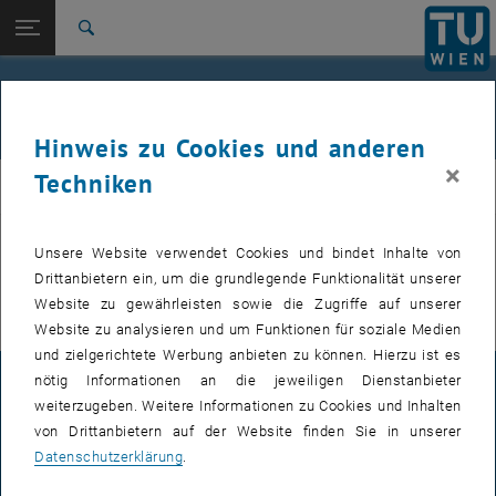
Studium
Seitennavigation öffnen
EN
TU Login
Forschung
Suche
International
An- / Ummeldeschluss: Dienstag, 26.
Quicklinks
Quicklinks-Menü umschalten
Karriere
Mai 2026, 15:00 Uhr
Hinweis zu Cookies und anderen
Zur 1. Menü Ebene
Betriebsrat für das allgemeine Universitätspersonal
×
Techniken
AP
Zurück zur letzten Ebene:
Zurück: Subseiten von auflisten
Anmeldung TU-Ausflug
Hinweis
Unsere Website verwendet Cookies und bindet Inhalte von
Weitere Inhalte stehen Ihnen nach dem
Login
zur Verfügung.
Drittanbietern ein, um die grundlegende Funktionalität unserer
Website zu gewährleisten sowie die Zugriffe auf unserer
Website zu analysieren und um Funktionen für soziale Medien
und zielgerichtete Werbung anbieten zu können. Hierzu ist es
nötig Informationen an die jeweiligen Dienstanbieter
IMPRESSUM
weiterzugeben. Weitere Informationen zu Cookies und Inhalten
von Drittanbietern auf der Website finden Sie in unserer
Datenschutzerklärung
.
BARRIEREFREIHEITSERKLÄRUNG