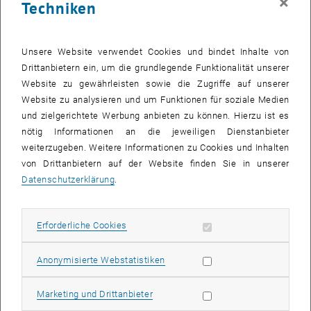
×
Techniken
Europäischen Territorialen Kohäsion und grenzüberschreitender
Zusammenarbeit, aber auch an regionaler Klimawandelanpassung,
Risiko-Governance, Wohnraumpolitik, urbanen
Unsere Website verwendet Cookies und bindet Inhalte von
Aufwertungsprozessen und lokaler Klimaresilienz. Ihr regionaler
Drittanbietern ein, um die grundlegende Funktionalität unserer
Fokus liegt dabei auf Süd- und Zentraleuropa sowie auf
Website zu gewährleisten sowie die Zugriffe auf unserer
Südostasien.
Website zu analysieren und um Funktionen für soziale Medien
, öffnet eine externe URL in einem neuen Fenster
, öffnet eine externe URL in einem neuen
Visitenkarte
|
Publikationsliste
und zielgerichtete Werbung anbieten zu können. Hierzu ist es
nötig Informationen an die jeweiligen Dienstanbieter
weiterzugeben. Weitere Informationen zu Cookies und Inhalten
Lehre
von Drittanbietern auf der Website finden Sie in unserer
Datenschutzerklärung
.
Forschung
Erforderliche Cookies zulassen
Erforderliche Cookies
Statistik Cookies zulassen
Anonymisierte Webstatistiken
Marketing Cookies zulassen
Marketing und Drittanbieter