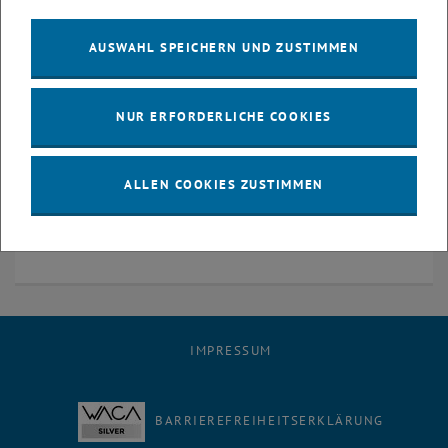
AUSWAHL SPEICHERN UND ZUSTIMMEN
Dr.in phil.
NUR ERFORDERLICHE COOKIES
Universitätsassistentin
E-Mail:
barbara.demeterova[at]tuwien.ac.at
ALLEN COOKIES ZUSTIMMEN
Telefon:
+43 1 58801 280225
IMPRESSUM
BARRIEREFREIHEITSERKLÄRUNG