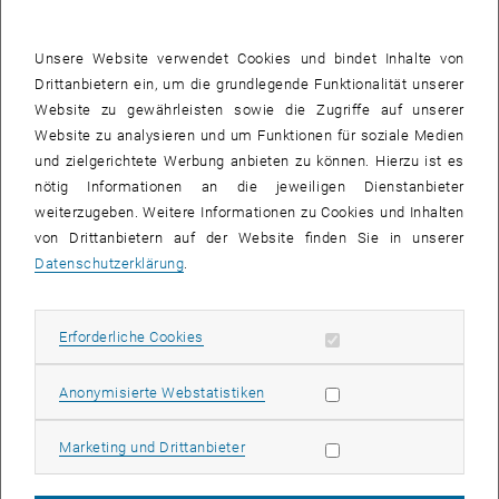
Unsere Website verwendet Cookies und bindet Inhalte von
Drittanbietern ein, um die grundlegende Funktionalität unserer
Website zu gewährleisten sowie die Zugriffe auf unserer
Website zu analysieren und um Funktionen für soziale Medien
und zielgerichtete Werbung anbieten zu können. Hierzu ist es
nötig Informationen an die jeweiligen Dienstanbieter
weiterzugeben. Weitere Informationen zu Cookies und Inhalten
von Drittanbietern auf der Website finden Sie in unserer
Bild v
Tim White
Datenschutzerklärung
.
Mitte Dezember war Tim White als Experte zum Thema
Erforderliche Cookies zulassen
Erforderliche Cookies
„
Wohnraumkrise“
im Ö1-Europajournal
zu Gast. White ist derzeit
Early Career Fellow am King’s College London und war bis vor
Statistik Cookies zulassen
Anonymisierte Webstatistiken
Kurzem Visiting Fellow am SRF. Im Interview mit Miriam Beller (Ö1)
spricht er über die Privatisierung und Kommodifizierung von
Marketing Cookies zulassen
Marketing und Drittanbieter
Wohnraum und verweist dabei auch auf die Arbeit von Justin Kadi
(University of Cambridge), Selim Banabak (SRF, TU Wien) und