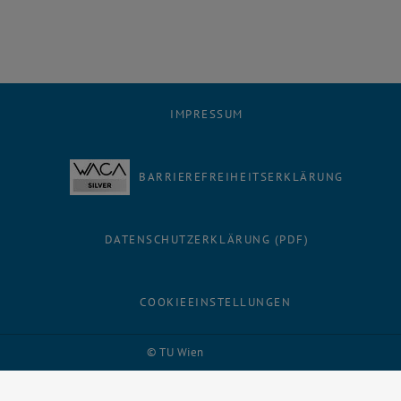
IMPRESSUM
BARRIEREFREIHEITSERKLÄRUNG
DATENSCHUTZERKLÄRUNG (PDF)
COOKIEEINSTELLUNGEN
Facebook
LinkedIn
YouTube
Instagram
Bluesky
© TU Wien
# 29289