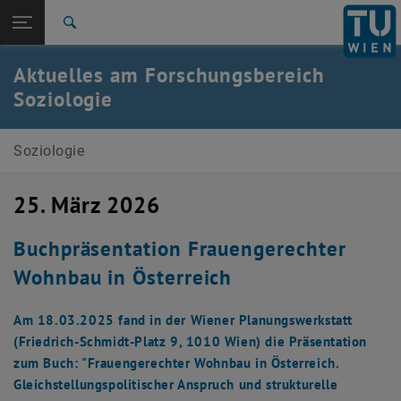
Studium
Seitennavigation öffnen
TU Login
Forschung
Suche
Archiv
International
Aktuelles am Forschungsbereich
Quicklinks
Quicklinks-Menü umschalten
Karriere
Soziologie
Zur 1. Menü Ebene
E280-06-Forschungsbereich Soziologie
Soziologie
Zurück zur letzten Ebene:
E280-06-Forschungsbereich
Zurück: Subseiten von E280-06-Forschungsbereich Soziologie aufliste
Soziologie
25. März 2026
Aktuelles
Archiv
Buchpräsentation Frauengerechter
Wohnbau in Österreich
Am 18.03.2025 fand in der Wiener Planungswerkstatt
(Friedrich-Schmidt-Platz 9, 1010 Wien) die Präsentation
zum Buch: "Frauengerechter Wohnbau in Österreich.
Gleichstellungspolitischer Anspruch und strukturelle