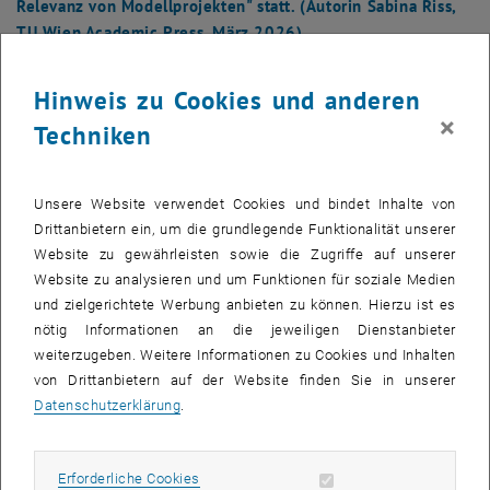
Relevanz von Modellprojekten" statt. (Autorin Sabina Riss,
TU Wien Academic Press, März 2026)
Hinweis zu Cookies und anderen
×
Techniken
Unsere Website verwendet Cookies und bindet Inhalte von
Drittanbietern ein, um die grundlegende Funktionalität unserer
Website zu gewährleisten sowie die Zugriffe auf unserer
Website zu analysieren und um Funktionen für soziale Medien
und zielgerichtete Werbung anbieten zu können. Hierzu ist es
nötig Informationen an die jeweiligen Dienstanbieter
weiterzugeben. Weitere Informationen zu Cookies und Inhalten
von Drittanbietern auf der Website finden Sie in unserer
Datenschutzerklärung
.
Bild v
1 
1/2 Bilder
Erforderliche Cookies zulassen
Erforderliche Cookies