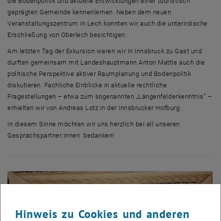
die Bodenpolitik und aktuelle Entwicklungen einer touristisch
geprägten Gemeinde kennenlernen. Neben dem neuen
Veranstaltungszentrum in Lech konnten wir auch die unterirdische
Erschließung von Oberlech besichtigen.
Am letzten Tag der Exkursion waren wir in Innsbruck zu Gast und
durften gemeinsam mit Landeshauptmann Anton Mattle auch die
politische Perspektive aktiver Raumplanung und Bodenpolitik
diskutieren. Fachliche Einblicke in aktuelle rechtliche
Fragestellungen – etwa zum sogenannten „Längenfelderkenntnis“ –
erhielten wir von Andreas Lotz in der Innsbrucker Hofburg.
In diesem Sinne möchten wir uns herzlich bei all unseren
Gesprächspartner:innen bedanken!
Hinweis zu Cookies und anderen