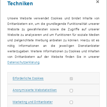
×
Techniken
Angesichts der Klimakrise steht das österreichische
Mobilitätssystem vor komplexen Herausforderungen: Steigender
Unsere Website verwendet Cookies und bindet Inhalte von
Verkehr, Zersiedelung oder konsumorientierte Lebensstile
Drittanbietern ein, um die grundlegende Funktionalität unserer
verursachen immer mehr klimarelevante Gase. Demgegenüber gibt
Website zu gewährleisten sowie die Zugriffe auf unserer
es zahlreiche Barrieren, die der Umsetzung von innovativen
Website zu analysieren und um Funktionen für soziale Medien
nachhaltigen Mobilitätsangeboten im Wege stehen. In vielen
und zielgerichtete Werbung anbieten zu können. Hierzu ist es
Bereichen ist deshalb ein radikales Umdenken gefordert. Im Projekt
nötig Informationen an die jeweiligen Dienstanbieter
ULTIMOB geht es darum, die Mobilitätswende voranzubringen,
weiterzugeben. Weitere Informationen zu Cookies und Inhalten
notwendige neue Mobilitätsangebote zu schaffen und mit
von Drittanbietern auf der Website finden Sie in unserer
bestehenden Lösungen sinnvoll zu kombinieren.
Datenschutzerklärung
.
Erforderliche Cookies zulassen
Erforderliche Cookies
Statistik Cookies zulassen
Anonymisierte Webstatistiken
Marketing Cookies zulassen
Marketing und Drittanbieter