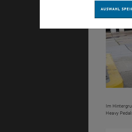
AUSWAHL SPEI
Im Hintergru
Heavy Pedals
Im Hintergr