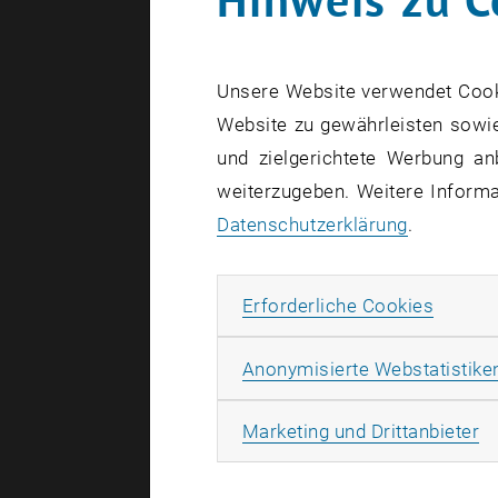
Logistik un
motorisier
Logistik na
Unsere Website verwendet Cookie
zu ermögli
Website zu gewährleisten sowie
und zielgerichtete Werbung an
weiterzugeben. Weitere Informat
Datenschutzerklärung
.
Erforde
Erforderliche Cookies
Anonymisierte Webstatistike
Ma
Marketing und Drittanbieter