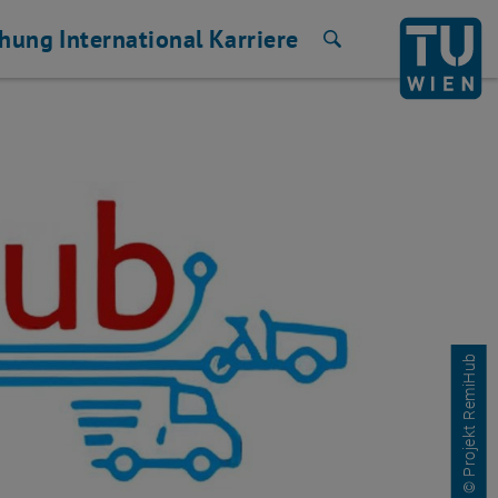
chung
International
Karriere
Suche
© Projekt RemiHub