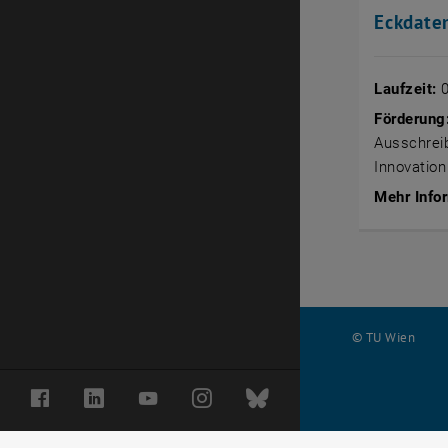
Eckdate
Laufzeit:
0
Förderung
Ausschrei
Innovatio
Mehr Infor
© TU Wien
#
Facebook
LinkedIn
YouTube
Instagram
Bluesky
119315