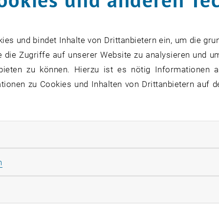
tersucht. Mit dieser Veränderung der
Last-Mile
ist die Er
ter Transportmodi sowie autonomer und/oder elektrifizier
chhaltig zu realisieren bzw. sogar eine Umverteilung mi
s und bindet Inhalte von Drittanbietern ein, um die gru
chen.
 die Zugriffe auf unserer Website zu analysieren und u
bieten zu können. Hierzu ist es nötig Informationen an
ionen zu Cookies und Inhalten von Drittanbietern auf d
rliche Cookies zulassen
Statistik Cookies zulassen
n
rketing Cookies zulassen