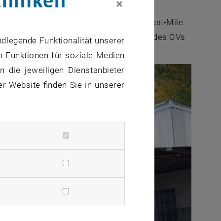
×
wartung verbunden, die Nutzung nicht-
ter Fahrzeuge in der innerstädtischen
Last-Mile
t (schienengebundenen) Transportmitteln des ÖVs
ndlegende Funktionalität unserer
m Funktionen für soziale Medien
 die jeweiligen Dienstanbieter
er Website finden Sie in unserer