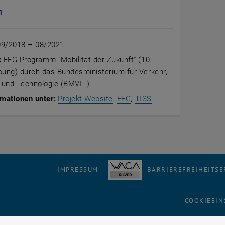
n
9/2018 – 08/2021
:
FFG-Programm "Mobilität der Zukunft" (10.
bung) durch das Bundesministerium für Verkehr,
n und Technologie (BMVIT)
, öffnet eine externe URL in ei
, öffnet eine externe URL 
, öffnet eine extern
mationen unter:
Projekt-Website
,
FFG
,
TISS
IMPRESSUM
BARRIEREFREIHEITS
COOKIEEIN