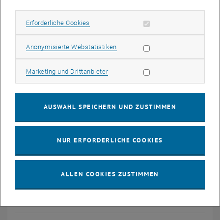
Erforderliche Cookies zulassen
Erforderliche Cookies
Statistik Cookies zulassen
Anonymisierte Webstatistiken
Marketing Cookies zulassen
Marketing und Drittanbieter
AUSWAHL SPEICHERN UND ZUSTIMMEN
© Vanessa Sodl
NUR ERFORDERLICHE COOKIES
Auf dem Foto ist die Überarbeitung eines Planes für das REBUTAS
Projekt zu sehen.
Auf dem Foto ist die Überarbeitung eines Planes für das REBUTAS Proj
ALLEN COOKIES ZUSTIMMEN
Eckdaten