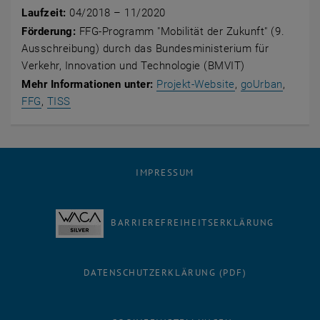
Laufzeit:
04/2018 – 11/2020
Förderung:
FFG-Programm "Mobilität der Zukunft" (9.
Ausschreibung) durch das Bundesministerium für
Verkehr, Innovation und Technologie (BMVIT)
, öffnet eine ex
, öffne
Mehr Informationen unter:
Projekt-Website
,
goUrban
,
, öffnet eine externe URL in einem neuen Fenster
, öffnet eine externe URL in einem neuen Fenster
FFG
,
TISS
IMPRESSUM
BARRIEREFREIHEITSERKLÄRUNG
DATENSCHUTZERKLÄRUNG (PDF)