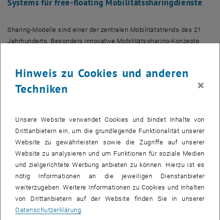
Systems für free-floating Mobilitätssharingdienste
Sharing
-Modelle sind einer der zentralen Mobilitätstrends des 21.
Jahrhunderts. Besonders innovative Mobilitäts
sharing
-Konzepte
können den innerstädtischen Verkehr und damit verbundene Klima-
und Umweltbelastungen spürbar reduzieren.
Freefloating
-Systeme
Hinweis zu Cookies und anderen
(Fahrzeuge ohne fixe Stationen) bieten dabei gute
×
Techniken
Anknüpfungspunkte besonders in Zusammenhang mit
Elektromobilität. Ziel des Projekts ist daher die Verbesserung der
Auslastung von
Freefloating
Mobilitätssharing Angeboten sowie
Unsere Website verwendet Cookies und bindet Inhalte von
eine Optimierung der
Usability
der Buchungssysteme – getestet
Drittanbietern ein, um die grundlegende Funktionalität unserer
mithilfe des Start-ups
goUrban
. Hierfür wird in einem mehrstufigen,
Website zu gewährleisten sowie die Zugriffe auf unserer
nutzerzentrierten Prozess aufbauend auf Tests im Laborsetting bis
Website zu analysieren und um Funktionen für soziale Medien
hin zu einem Realexperiment ein Konzept für ein innovatives
und zielgerichtete Werbung anbieten zu können. Hierzu ist es
reaktives Buchungs- und Tarifsystems entwickelt. Damit verbunden
nötig Informationen an die jeweiligen Dienstanbieter
werden auch zielgruppenspezifische Anreize basierend auf dem
weiterzugeben. Weitere Informationen zu Cookies und Inhalten
„
Nudge
-Ansatz“ entworfen.
von Drittanbietern auf der Website finden Sie in unserer
Datenschutzerklärung
.