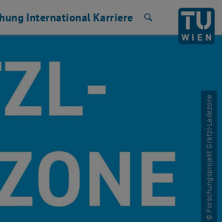
chung
International
Karriere
Suche
© Forschungsprojekt Grätzl-Ladezone