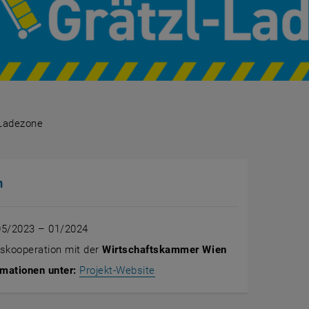
-Ladezone
l-Ladezone
n
5/2023 – 01/2024
skooperation mit der
Wirtschaftskammer Wien
, öffnet eine externe URL in ei
mationen unter:
Projekt-Website