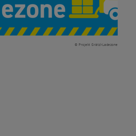
© Projekt Grätzl-Ladezone
nem neuen Fenster