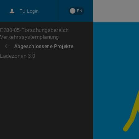
International
EN
TU Login
Karriere
Zur 1. Menü Ebene
E280-05-Forschungsbereich
Verkehrssystemplanung
Zurück zur letzten Ebene:
Abgeschlossene Projekte
Zurück: Subseiten von Abgeschlossene Projekte auflisten
Ladezonen 3.0