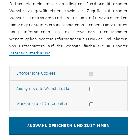
geplanten Nutzungen eine Abschätzung des zu erwartenden
Drittanbietern ein, um die grundlegende Funktionalität unserer
Güterverkehrsaufkommens im Bereich der Einkaufsstraße
Website zu gewährleisten sowie die Zugriffe auf unserer
vorgenommen.
Website zu analysieren und um Funktionen für soziale Medien
und zielgerichtete Werbung anbieten zu können. Hierzu ist es
Über die räumliche Verortung des abgeschätzten
nötig Informationen an die jeweiligen Dienstanbieter
Güterverkehrsaufkommens wird ein Vergleich unterschiedlicher
weiterzugeben. Weitere Informationen zu Cookies und Inhalten
Planungsszenarien ermöglicht, wobei sowohl die
von Drittanbietern auf der Website finden Sie in unserer
Nutzungsverteilung als auch die Gestaltung der öffentlichen Räume
Datenschutzerklärung
.
berücksichtigt wird. Auf Basis der Differenzierung nach
Gütereigenschaften werden darüber hinaus Bedürfnisse in der
Anlieferung sowie Potenziale zur Konsolidierung im Bereich des
Erforderliche Cookies zulassen
Erforderliche Cookies
Güterverkehrs aufgezeigt. Um eine umsetzungsorientierte Planung
sicherstellen zu können werden relevante Stakeholder aus Planung,
Statistik Cookies zulassen
Anonymisierte Webstatistiken
Verwaltung und Wirtschaft im Rahmen mehrerer Workshops in das
Projekt integriert.
Marketing Cookies zulassen
Marketing und Drittanbieter
Eckdaten
AUSWAHL SPEICHERN UND ZUSTIMMEN