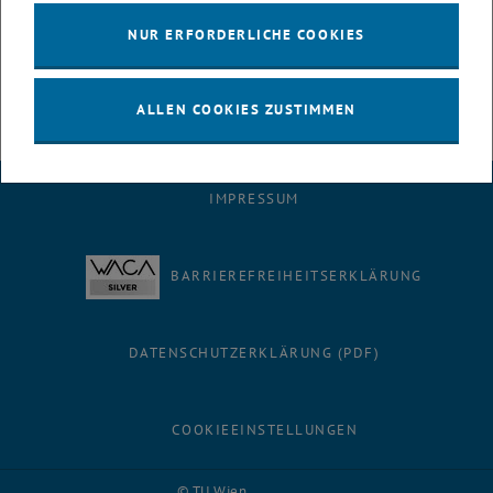
Laufzeit:
01.04.2023 – 31.12.2023
NUR ERFORDERLICHE COOKIES
Forschungskooperation mit der
Wien 3420 aspern
development AG
ALLEN COOKIES ZUSTIMMEN
IMPRESSUM
BARRIEREFREIHEITSERKLÄRUNG
DATENSCHUTZERKLÄRUNG (PDF)
COOKIEEINSTELLUNGEN
Facebook
LinkedIn
YouTube
Instagram
Bluesky
© TU Wien
# 119249