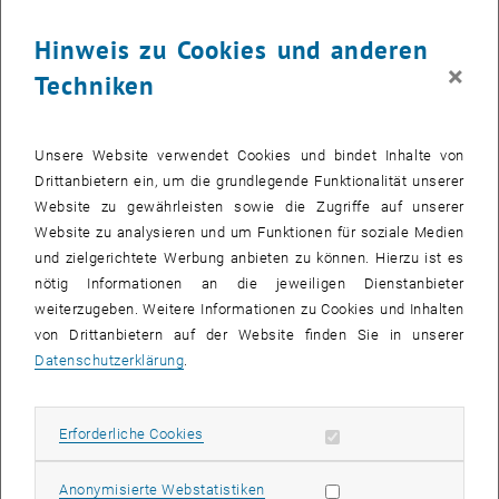
Hinweis zu Cookies und anderen
×
Techniken
Unsere Website verwendet Cookies und bindet Inhalte von
Drittanbietern ein, um die grundlegende Funktionalität unserer
Website zu gewährleisten sowie die Zugriffe auf unserer
Website zu analysieren und um Funktionen für soziale Medien
und zielgerichtete Werbung anbieten zu können. Hierzu ist es
nötig Informationen an die jeweiligen Dienstanbieter
weiterzugeben. Weitere Informationen zu Cookies und Inhalten
von Drittanbietern auf der Website finden Sie in unserer
Bild v
Datenschutzerklärung
.
© Christian Kandolf
1 
1/5 Bilder
Erforderliche Cookies zulassen
Erforderliche Cookies
Die Mobilitätsbefragung von HAF-ALP-TOUR ging in die zweite
Statistik Cookies zulassen
Anonymisierte Webstatistiken
Runde.