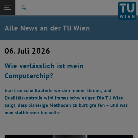
Studium
Seitennavigation öffnen
EN
TU Login
Forschung
Suche
International
Quicklinks
Alle News an der TU Wien
Quicklinks-Menü umschalten
Karriere
Zur 1. Menü Ebene
Alle News
06. Juli 2026
Zurück zur letzten Ebene:
TU Wien Startseite
Zurück: Subseiten von TU Wien Startseite auflisten
Wie verlässlich ist mein
Übersicht
Computerchip?
Elektronische Bauteile werden immer kleiner, und
Qualitätskontrolle wird immer schwieriger. Die TU Wien
zeigt, dass bisherige Methoden zu kurz greifen – und was
man stattdessen tun sollte.