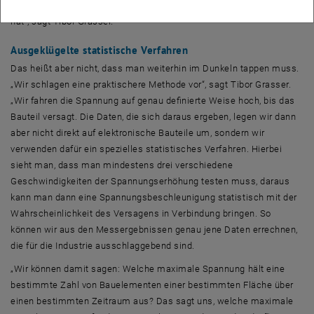
es mit dieser Methode Monate dauern, bis man brauchbare Daten
hat“, sagt Tibor Grasser.
Ausgeklügelte statistische Verfahren
Das heißt aber nicht, dass man weiterhin im Dunkeln tappen muss.
„Wir schlagen eine praktischere Methode vor“, sagt Tibor Grasser.
„Wir fahren die Spannung auf genau definierte Weise hoch, bis das
Bauteil versagt. Die Daten, die sich daraus ergeben, legen wir dann
aber nicht direkt auf elektronische Bauteile um, sondern wir
verwenden dafür ein spezielles statistisches Verfahren. Hierbei
sieht man, dass man mindestens drei verschiedene
Geschwindigkeiten der Spannungserhöhung testen muss, daraus
kann man dann eine Spannungsbeschleunigung statistisch mit der
Wahrscheinlichkeit des Versagens in Verbindung bringen. So
können wir aus den Messergebnissen genau jene Daten errechnen,
die für die Industrie ausschlaggebend sind.
„Wir können damit sagen: Welche maximale Spannung hält eine
bestimmte Zahl von Bauelementen einer bestimmten Fläche über
einen bestimmten Zeitraum aus? Das sagt uns, welche maximale